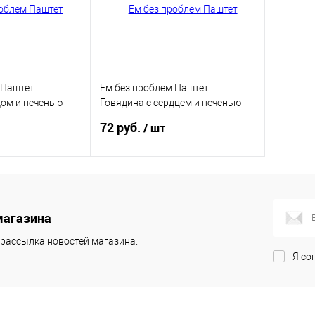
 Паштет
Ем без проблем Паштет
цом и печенью
Говядина с сердцем и печенью
(125 г)
72 руб.
/ шт
корзину
В корзину
магазина
ик
Купить в 1 клик
рассылка новостей магазина.
В избранное
Я со