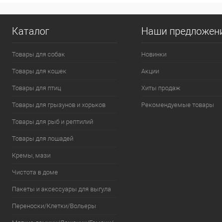
Каталог
Наши предложен
Товары для собак
Новинки
Товары для кошек
Акции
Товары для птиц
Хиты продаж
Товары для грызунов и хорьков
Рекомендуемые товары
Товары для рыб и рептилий
Товары для лошадей
Кремы, мази
Чистота в доме
Пакеты и аксессуары для выгула
Переноски/Клетки/Вольеры