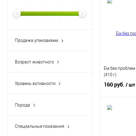
В 
Купить в 1 кл
В избранное
Продажа упаковками
Да
Возраст животного
Взрослые
Ем без проблем
(410 г)
Щенки
160 руб.
Уровень активности
/ шт
Любой
Порода
В 
Все породы
Купить в 1 кл
Специальные показания
Отсутствуют
В избранное