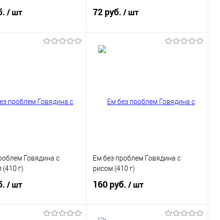
б.
72 руб.
/ шт
/ шт
В корзину
В корзину
ь в 1 клик
Купить в 1 клик
ранное
В избранное
роблем Говядина с
Ем без проблем Говядина с
(410 г)
рисом (410 г)
б.
160 руб.
/ шт
/ шт