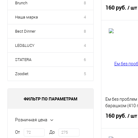
Brunch
8
160 руб.
/ шт
Наша марка
4
Best Dinner
8
В 
LEO&LUCY
4
Купить в 1 кл
В избранное
STATERA
6
Zoodiet
5
ФИЛЬТР ПО ПАРАМЕТРАМ
Ем без проблем
барашком (410 г
160 руб.
/ шт
Розничная цена
От
До