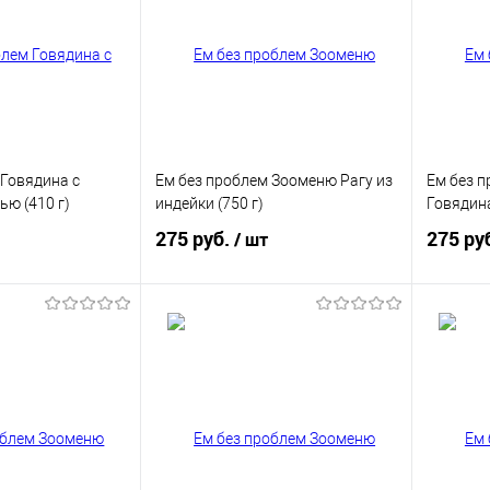
 Говядина с
Ем без проблем Зооменю Рагу из
Ем без 
ью (410 г)
индейки (750 г)
Говядина
275 руб.
275 ру
/ шт
корзину
В корзину
ик
Купить в 1 клик
Купит
В избранное
В изб