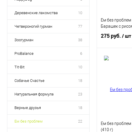
Деревенские лакомства
10
Ем без проблем
Барашек с рисом
Четвероногий гурман
77
275 руб.
/ шт
Зоогурман
38
ProBalance
6
В 
Tit-Bit
10
Купить в 1 кл
Собачье Счастье
18
В избранное
Натуральная формула
23
Верные друзья
18
Ем без проблем
22
Ем без проблем
(410 г)