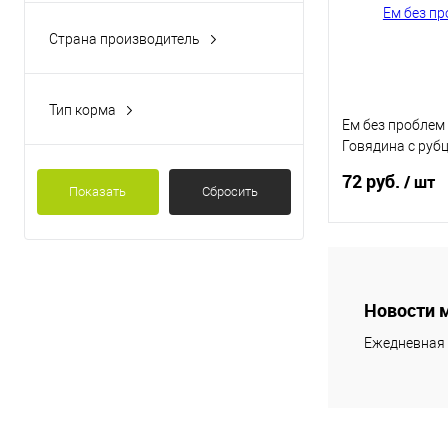
Страна производитель
Россия
Тип корма
Ем без проблем
Консервированный корм
Говядина с руб
(125 г)
72 руб.
/ шт
Показать
Сбросить
В 
Новости 
Купить в 1 кл
Ежедневная 
В избранное