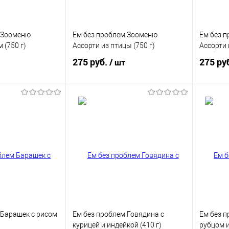
 Зооменю
Ем без проблем Зооменю
Ем без 
 (750 г)
Ассорти из птицы (750 г)
Ассорти 
275 руб.
275 ру
/ шт
корзину
В корзину
ик
Купить в 1 клик
Купит
В избранное
В изб
 Барашек с рисом
Ем без проблем Говядина с
Ем без п
курицей и индейкой (410 г)
рубцом и