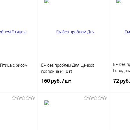
корзину
В корзину
ик
Купить в 1 клик
Купит
В избранное
В изб
Ем без 
 Птица с рисом
Ем без проблем Для щенков
Говядина
говядина (410 г)
(125 г)
160 руб.
72 руб
/ шт
корзину
В корзину
ик
Купить в 1 клик
Купит
В избранное
В изб