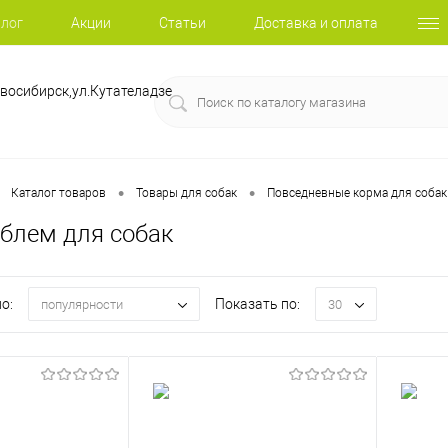
лог
Акции
Статьи
Доставка и оплата
восибирск,ул.Кутателадзе
•
•
Каталог товаров
Товары для собак
Повседневные корма для собак
облем для собак
о:
Показать по:
популярности
30