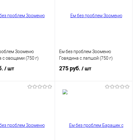
проблем Зооменю
Ем без проблем Зооменю
 с овощами (750 г)
Говядина с лапшой (750 г)
б.
275 руб.
/ шт
/ шт
В корзину
В корзину
ь в 1 клик
Купить в 1 клик
ранное
В избранное