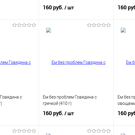
160 руб.
160 ру
/ шт
корзину
В корзину
ик
Купить в 1 клик
Купит
В избранное
В изб
 Говядина с
Ем без проблем Говядина с
Ем без п
)
гречкой (410 г)
овощами 
160 руб.
160 ру
/ шт