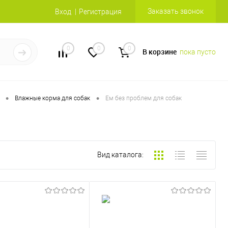
Заказать звонок
Вход
Регистрация
0
0
0
В корзине
пока пусто
•
•
Влажные корма для собак
Ем без проблем для собак
Вид каталога: