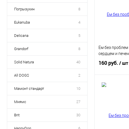
Погрызухин
8
Eukanuba
4
Delicana
5
Ем без проблем
Grandorf
8
сердцем и печен
160 руб.
Solid Natura
40
/ шт
All DOGS
2
В 
Мамонт стандарт
10
Купить в 1 кл
Мнямс
27
В избранное
Brit
30
HappyDog
6