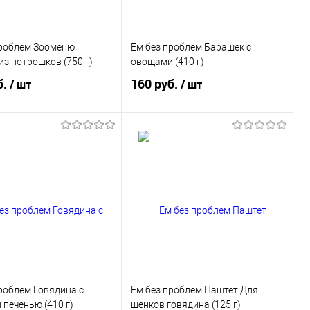
проблем Зооменю
Ем без проблем Барашек с
из потрошков (750 г)
овощами (410 г)
б.
160 руб.
/ шт
/ шт
В корзину
В корзину
ь в 1 клик
Купить в 1 клик
ранное
В избранное
роблем Говядина с
Ем без проблем Паштет Для
 печенью (410 г)
щенков говядина (125 г)