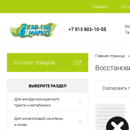
Главная
Ката
Но
+7 913 903-10-55
7а
•
Главная страница
Каталог товаров
Восстанов
ВЫБЕРИТЕ РАЗДЕЛ
Сортировать п
Для желудочнокишечного
1
тракта и метаболики
Для мочеполовой сиситемы
2
и почек