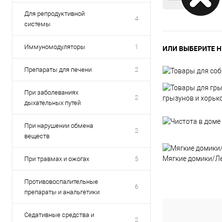
Для репродуктивной
4
системы
Иммуномодуляторы
1
ИЛИ ВЫБЕРИТЕ Н
Препараты для печени
2
При заболеваниях
2
грызунов и хорьк
дыхательных путей
При нарушении обмена
2
веществ
Мягкие домики/Л
При травмах и ожогах
5
Противовоспалительные
6
препараты и анальгетики
Седативные средства и
2