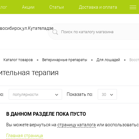
лог
Акции
Статьи
Доставка и оплата
восибирск,ул.Кутателадзе
•
•
•
Каталог товаров
Ветеринарные препараты
Для лошадей
Восс
ительная терапия
о:
Показать по:
популярности
30
В ДАННОМ РАЗДЕЛЕ ПОКА ПУСТО
Вы можете вернуться на
страницу каталога
или воспользоваться
Главная страница