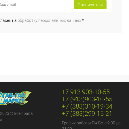
Подписаться
гласен на
обработку персональных данных.
*
+7 913 903-10-55
+7 (913)903-10-55
+7 (383)310-19-34
+7 (383)299-15-21
 2023 © Все права
ы.
График работы Пн-Вс: с 9:00 до