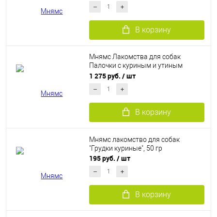
В корзину
Мнямс Лакомства для собак
Палочки с куриным и утиным
мясом (340 г)
1 275 руб.
/ шт
В корзину
Мнямс лакомство для собак
"Грудки куриные", 50 гр
195 руб.
/ шт
В корзину