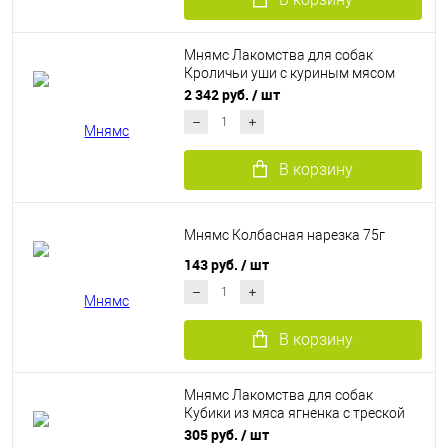
Мнямс Лакомства для собак
Кроличьи уши с куриным мясом
(700 г)
2 342 руб.
/ шт
В корзину
Мнямс Колбасная нарезка 75г
143 руб.
/ шт
В корзину
Мнямс Лакомства для собак
Кубики из мяса ягненка с треской
(100 г)
305 руб.
/ шт