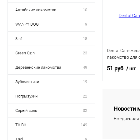
Алтайские лакомства
10
WANPY DOG
9
8in1
18
Dental Care жев
Green Qzin
23
лакомство для 
пород, с говяди
51 руб.
Деревенские лакомства
49
/ шт
Зубочистики
19
В 
Погрызухин
22
Новости 
Купить в 1 кл
Серый волк
32
Ежедневная 
В избранное
Tit-Bit
149
Triol
9