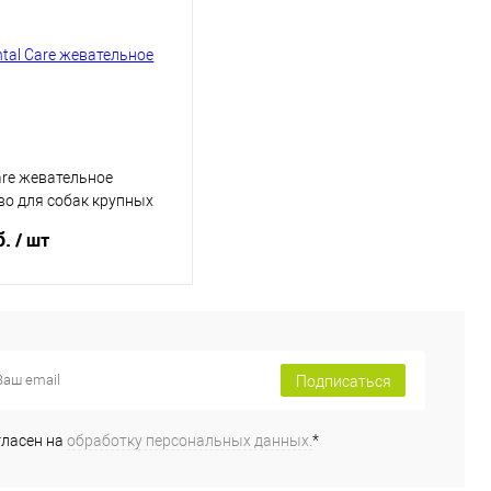
are жевательное
во для собак крупных
 говядиной270 гр
б.
/ шт
В корзину
Подписаться
ь в 1 клик
ранное
гласен на
обработку персональных данных.
*