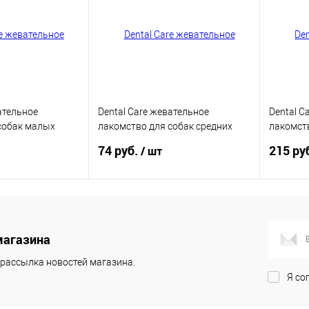
ательное
Dental Care жевательное
Dental C
собак малых
лакомство для собак средних
лакомст
ной 40 гр
пород, с говядиной 70 гр
пород, с
74 руб.
215 ру
/ шт
корзину
В корзину
магазина
ик
Купить в 1 клик
Купит
рассылка новостей магазина.
В избранное
В изб
Я со