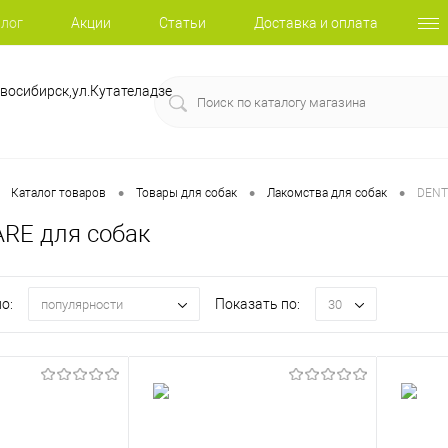
лог
Акции
Статьи
Доставка и оплата
восибирск,ул.Кутателадзе
•
•
•
Каталог товаров
Товары для собак
Лакомства для собак
DENT
RE для собак
о:
Показать по:
популярности
30