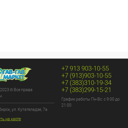
+7 913 903-10-55
+7 (913)903-10-55
+7 (383)310-19-34
+7 (383)299-15-21
 2023 © Все права
ы.
График работы Пн-Вс: с 9:00 до
21:00
бирск, ул. Кутателадзе, 7а
ть на карте