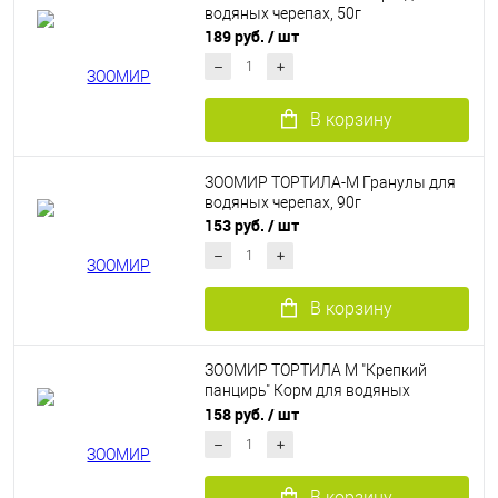
водяных черепах, 50г
189 руб.
/ шт
В корзину
ЗООМИР ТОРТИЛА-М Гранулы для
водяных черепах, 90г
153 руб.
/ шт
В корзину
ЗООМИР ТОРТИЛА М "Крепкий
панцирь" Корм для водяных
черепах с повышенным
158 руб.
/ шт
содержанием кальция, 90г
В корзину