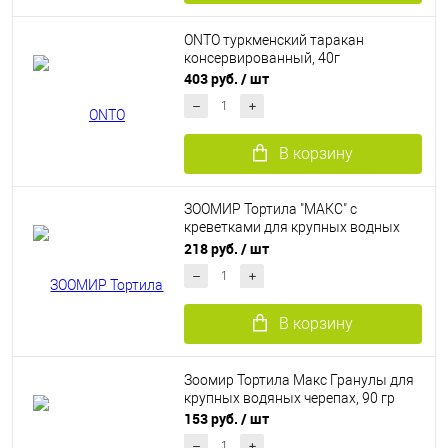
ONTO туркменский таракан
консервированный, 40г
403 руб.
/ шт
В корзину
ЗООМИР Тортила "МAКС" с
креветками для крупных водных
черепах, 70г
218 руб.
/ шт
В корзину
Зоомир Тортила Макс Гранулы для
крупных водяных черепах, 90 гр
153 руб.
/ шт