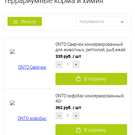
Террариумные корма и химия
Фильтр
популярности
ONTO Сверчок консервированный
для животных, рептилий, рыб,ежей
40 г
335 руб.
/ шт
В корзину
ONTO зофобас консервированный,
40г
362 руб.
/ шт
В корзину