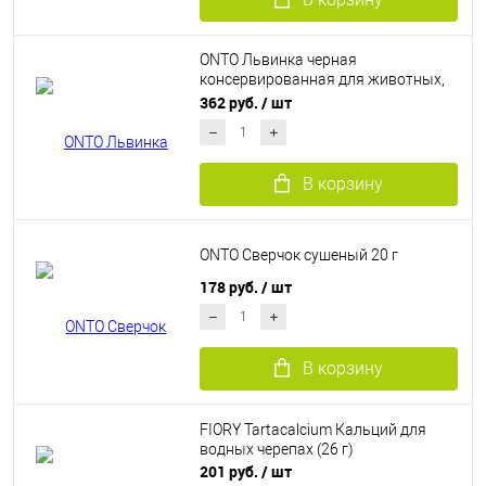
ONTO Львинка черная
консервированная для животных,
рептилий, рыб,ежей 40 г
362 руб.
/ шт
В корзину
ONTO Сверчок сушеный 20 г
178 руб.
/ шт
В корзину
FIORY Tartacalcium Кальций для
водных черепах (26 г)
201 руб.
/ шт