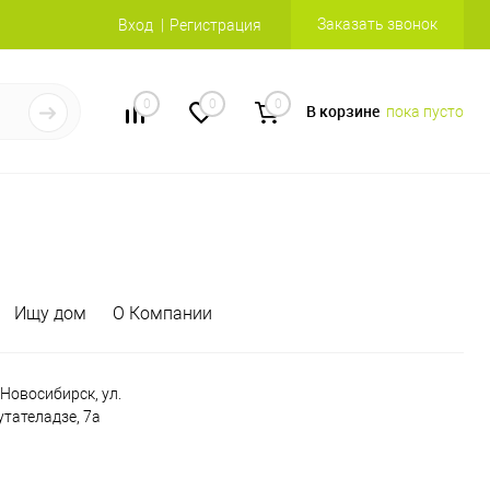
Заказать звонок
Вход
Регистрация
0
0
0
В корзине
пока пусто
Ищу дом
О Компании
. Новосибирск, ул.
утателадзе, 7а