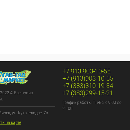
+7 913 903-10-55
+7 (913)903-10-55
+7 (383)310-19-34
+7 (383)299-15-21
 2023 © Все права
ы.
График работы Пн-Вс: с 9:00 до
21:00
бирск, ул. Кутателадзе, 7а
ть на карте