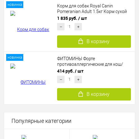
новинка
Корм для собак Royal Canin
Pomeranian Adult 1.5кг Корм сухой
для взрослых собак породы
1 835 руб.
/ шт
Померанский Шпиц
В корзину
новинка
ФИТОМИНЫ Форте
противоаллергические для кош/
собак
414 руб.
/ шт
В корзину
Популярные категории