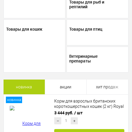
Товары для рыб и
рептилий
Товары для кошек
Товары для птиц
Ветеринарные
препараты
новинка
акции
хит продаж
новинка
Корм для взрослых британских
короткошерстных кошек (2 кг) Royal
Canin British Shorthair Adult, сухой
3 444 руб.
/ шт
сбалансированный