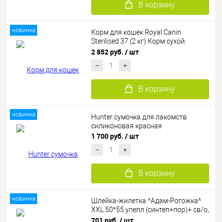
В корзину
новинка
Корм для кошек Royal Canin
Sterilised 37 (2 кг) Корм сухой
сбалансированный для
2 852 руб.
/ шт
стерилизованных кошек
В корзину
новинка
Hunter сумочка для лакомств
силиконовая красная
1 700 руб.
/ шт
В корзину
новинка
Шлейка-жилетка ^Адам-Рогожка^
XXL 50*55 упепл (синтеп+пор)+ св/о,
беж Дарэлл
701 руб.
/ шт