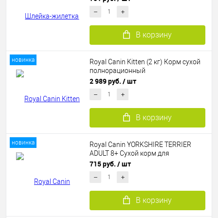
В корзину
новинка
Royal Canin Kitten (2 кг) Корм сухой
полнорационный
сбалансированный для кошек -
2 989 руб.
/ шт
Специально для котят в возрасте
до 12 месяцев
В корзину
новинка
Royal Canin YORKSHIRE TERRIER
ADULT 8+ Сухой корм для
стареющих собак породы
715 руб.
/ шт
Йоркширский Терьер, 500г
В корзину