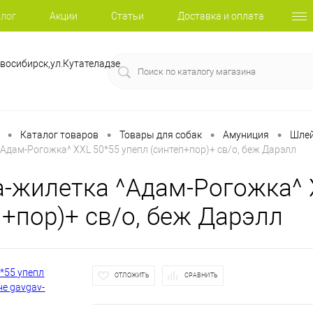
лог
Акции
Статьи
Доставка и оплата
восибирск,ул.Кутателадзе
•
•
•
•
Каталог товаров
Товары для собак
Амуниция
Шле
Адам-Рогожка^ XXL 50*55 упепл (синтеп+пор)+ св/о, беж Дарэлл
-жилетка ^Адам-Рогожка^ 
п+пор)+ св/о, беж Дарэлл
ОТЛОЖИТЬ
СРАВНИТЬ