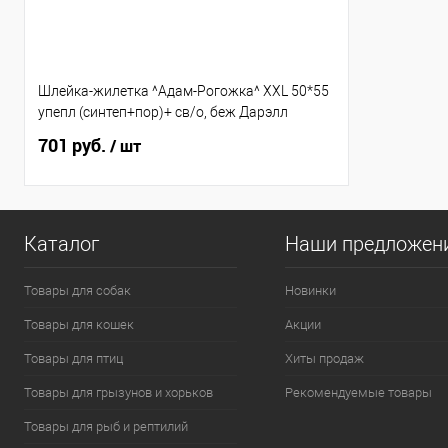
Шлейка-жилетка ^Адам-Рогожка^ XXL 50*55
упепл (синтеп+пор)+ св/о, беж Дарэлл
701 руб.
/ шт
Каталог
Наши предложен
Товары для собак
Новинки
Товары для кошек
Акции
Товары для птиц
Хиты продаж
Товары для грызунов и хорьков
Рекомендуемые товары
Товары для рыб и рептилий