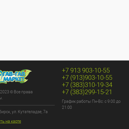
+7 913 903-10-55
+7 (913)903-10-55
+7 (383)310-19-34
+7 (383)299-15-21
 2023 © Все права
ы.
График работы Пн-Вс: с 9:00 до
21:00
бирск, ул. Кутателадзе, 7а
ть на карте