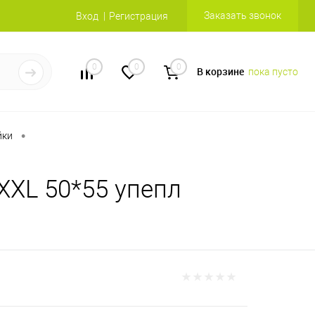
Заказать звонок
Вход
Регистрация
0
0
0
В корзине
пока пусто
•
йки
XXL 50*55 упепл