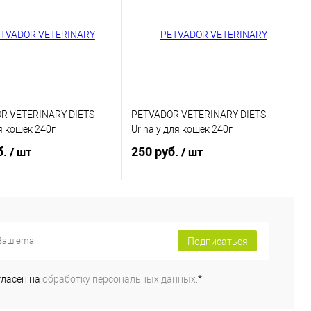
R VETERINARY DIETS
PETVADOR VETERINARY DIETS
я кошек 240г
Urinaiy для кошек 240г
б.
250 руб.
/ шт
/ шт
В корзину
В корзину
Подписаться
ь в 1 клик
Купить в 1 клик
ранное
В избранное
гласен на
обработку персональных данных.
*