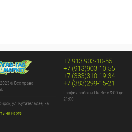
+7 913 903-10-55
+7 (913)903-10-55
+7 (383)310-19-34
+7 (383)299-15-21
 2023 © Все права
ы.
График работы Пн-Вс: с 9:00 до
21:00
бирск, ул. Кутателадзе, 7а
ть на карте