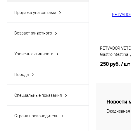
Продажа упаковками
Да
Возраст животного
Взрослые
PETVADOR VETE
Уровень активности
Gastrointestinal
Любой
250 руб.
/ шт
Порода
Все породы
В 
Специальные показания
Новости 
Заболевания ЖКТ
Купить в 1 кл
Заболевания почек
Ежедневная 
В избранное
Страна производитель
МКБ
Россия
Период восстановления