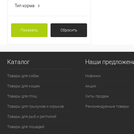
Тип корма
Консервированный корм
Лечебный корм
Показать
Сбросить
Каталог
Наши предложен
Товары для собак
Новинки
Товары для кошек
Акции
Товары для птиц
Хиты продаж
Товары для грызунов и хорьков
Рекомендуемые товары
Товары для рыб и рептилий
Товары для лошадей