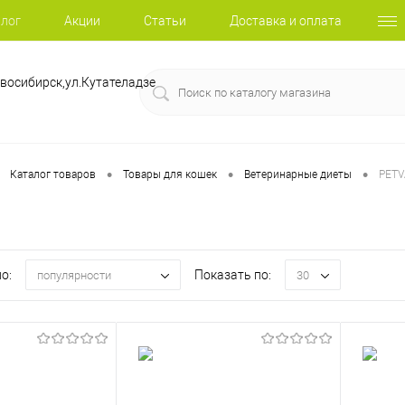
лог
Акции
Статьи
Доставка и оплата
восибирск,ул.Кутателадзе
•
•
•
Каталог товаров
Товары для кошек
Ветеринарные диеты
PET
о:
Показать по:
популярности
30