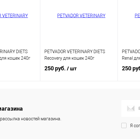
RINARY DIETS
PETVADOR VETERINARY DIETS
PETVADO
 для кошек 240г
Recovery для кошек 240г
Renal дл
250 руб.
250 ру
/ шт
корзину
В корзину
магазина
ик
Купить в 1 клик
Купит
рассылка новостей магазина.
В избранное
В изб
Я со