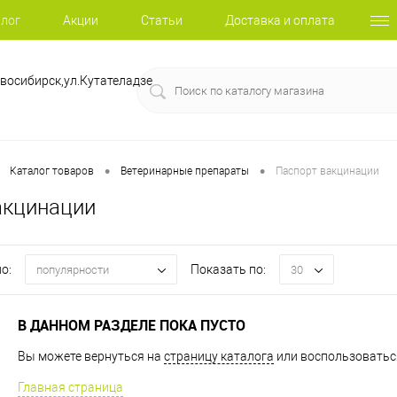
лог
Акции
Статьи
Доставка и оплата
восибирск,ул.Кутателадзе
•
•
Каталог товаров
Ветеринарные препараты
Паспорт вакцинации
акцинации
о:
Показать по:
популярности
30
В ДАННОМ РАЗДЕЛЕ ПОКА ПУСТО
Вы можете вернуться на
страницу каталога
или воспользоваться
Главная страница