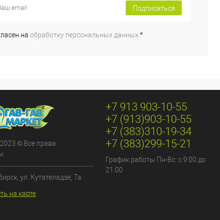
Подписаться
гласен на
обработку персональных данных.
*
+7 913 903-10-55
+7 (913)903-10-55
+7 (383)310-19-34
+7 (383)299-15-21
 2023 © Все права
ы.
График работы Пн-Вс: с 9:00 до
21:00
бирск, ул. Кутателадзе, 7а
ть на карте