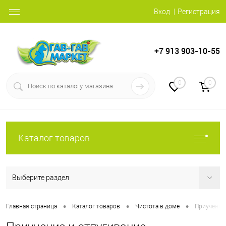
Вход
Регистрация
+7 913 903-10-55
0
0
Каталог товаров
Выберите раздел
•
•
•
Главная страница
Каталог товаров
Чистота в доме
Приучение