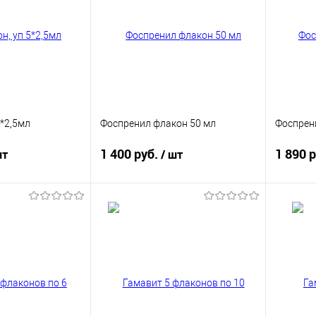
5*2,5мл
Фоспренил флакон 50 мл
Фоспрени
1 400 руб.
1 890 
шт
/ шт
корзину
В корзину
ик
Купить в 1 клик
Купит
В избранное
В изб