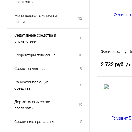
препараты
Мочеполовая система и
12
почки
Седативные средства и
6
анальгетики
Фелиферон, уп 
Корректоры поведения
10
2 732 руб.
/ 
Средства для глаз
9
Ранозаживляющие
8
средства
В 
Дерматологические
Купить в 1 кл
19
препараты
В избранное
Сердечные препараты
5