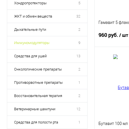
Хондропротекторы
5
ЖКТ и обмен веществ
32
Гамавит 5 флак
Дыхательные пути
2
960 руб.
/ шт
Иммуномодуляторы
9
Средства для ушей
13
В 
Онкологические препараты
2
Купить в 1 кл
Противорвотные препараты
1
В избранное
Восстановительная терапия
2
Ветеринарные шампуни
12
Средства для полости рта
1
Бутавит 100 мл