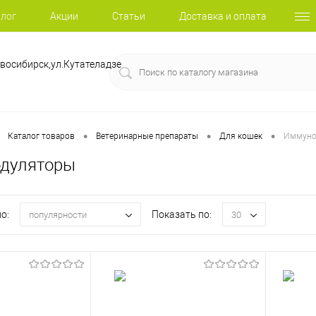
лог
Акции
Статьи
Доставка и оплата
восибирск,ул.Кутателадзе
•
•
•
Каталог товаров
Ветеринарные препараты
Для кошек
Иммуно
дуляторы
о:
Показать по:
популярности
30