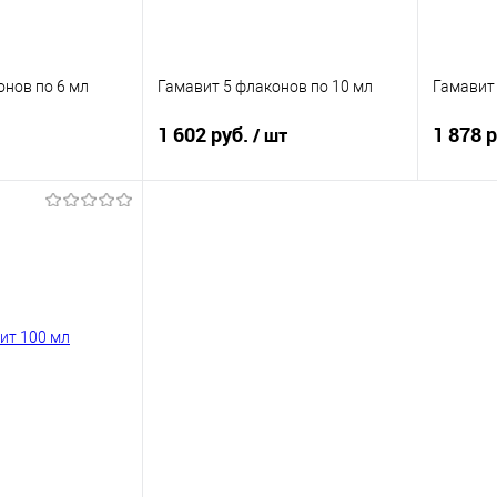
онов по 6 мл
Гамавит 5 флаконов по 10 мл
Гамавит
1 602 руб.
1 878 
/ шт
корзину
В корзину
ик
Купить в 1 клик
Купит
В избранное
В изб