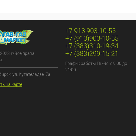
+7 913 903-10-55
+7 (913)903-10-55
+7 (383)310-19-34
+7 (383)299-15-21
 2023 © Все права
ы.
График работы Пн-Вс: с 9:00 до
21:00
бирск, ул. Кутателадзе, 7а
ть на карте