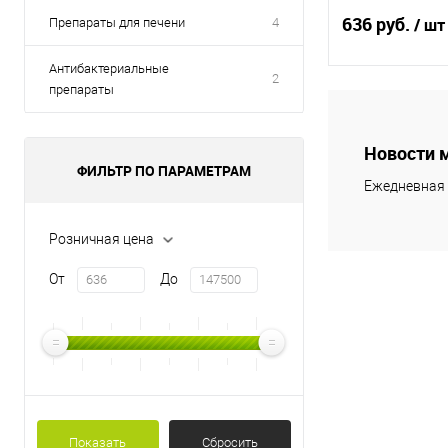
636 руб.
/ шт
Препараты для печени
4
Антибактериальные
2
препараты
В 
Новости 
Купить в 1 кл
ФИЛЬТР ПО ПАРАМЕТРАМ
Ежедневная 
В избранное
Розничная цена
От
До
Показать
Сбросить