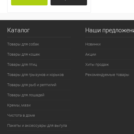
Каталог
Наши предложен
Товары для собак
Новинки
Товары для кошек
Акции
Товары для птиц
Хиты продаж
Товары для грызунов и хорьков
Рекомендуемые товары
Товары для рыб и рептилий
Товары для лошадей
Кремы, мази
Чистота в доме
Пакеты и аксессуары для выгула