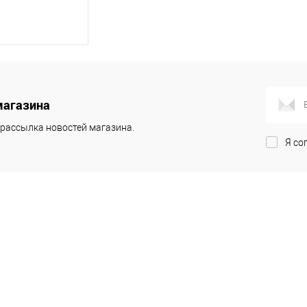
корзину
магазина
ик
рассылка новостей магазина.
Я со