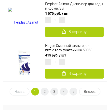
Ferplast Azimut Диспенсер для воды
и корма, 3 л
1 070 руб.
/ шт
В корзину
Hagen Сменный фильтр для
питьевого фонтанчика 50050
415 руб.
/ шт
В корзину
Назад
1
2
3
4
5
Вперед