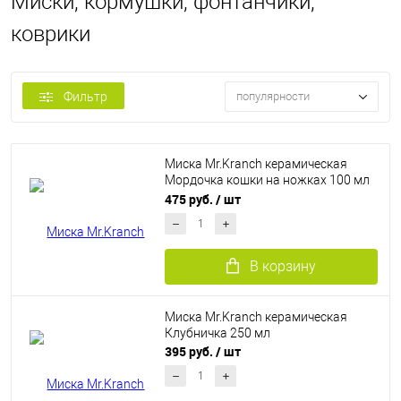
Миски, кормушки, фонтанчики,
коврики
Фильтр
популярности
Миска Mr.Kranch керамическая
Мордочка кошки на ножках 100 мл
розовая
475 руб.
/ шт
В корзину
Миска Mr.Kranch керамическая
Клубничка 250 мл
395 руб.
/ шт