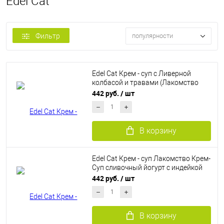
Edel Cat
Фильтр
популярности
Edel Cat Крем - суп с Ливерной
колбасой и травами (Лакомство
для взрослых кошек), 5шт х
442 руб.
/ шт
упаковка
В корзину
Edel Cat Крем - суп Лакомство Крем-
Суп сливочный йогурт с индейкой
1*5
442 руб.
/ шт
В корзину