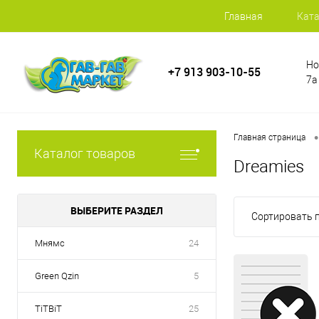
Главная
Ката
Но
+7 913 903-10-55
7а
•
Главная страница
Каталог товаров
Dreamies
ВЫБЕРИТЕ РАЗДЕЛ
Сортировать п
Мнямс
24
Green Qzin
5
TiTBiT
25