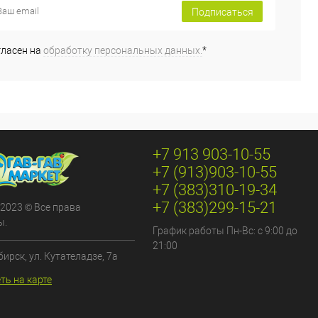
Подписаться
гласен на
обработку персональных данных.
*
+7 913 903-10-55
+7 (913)903-10-55
+7 (383)310-19-34
+7 (383)299-15-21
 2023 © Все права
ы.
График работы Пн-Вс: с 9:00 до
21:00
бирск, ул. Кутателадзе, 7а
ть на карте