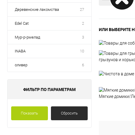
Деревенские лакомства
27
Edel Cat
2
ИЛИ ВЫБЕРИТЕ Н
Мур-р-рмелад
3
INABA
10
грызунов и хорьк
оливер
6
ФИЛЬТР ПО ПАРАМЕТРАМ
Мягкие домики/Л
Показать
Сбросить