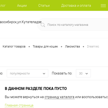
лог
Акции
Статьи
Доставка и оплата
восибирск,ул.Кутателадзе
•
•
•
Каталог товаров
Товары для кошек
Лакомства
Dreamies
о:
Показать по:
популярности
30
В ДАННОМ РАЗДЕЛЕ ПОКА ПУСТО
Вы можете вернуться на
страницу каталога
или воспользоваться
Главная страница