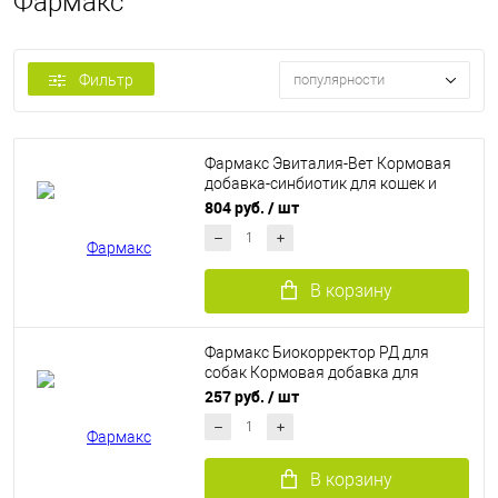
Фармакс
Фильтр
популярности
Фармакс Эвиталия-Вет Кормовая
добавка-синбиотик для кошек и
собак (30 табл.)
804 руб.
/ шт
В корзину
Фармакс Биокорректор РД для
собак Кормовая добавка для
нормализации работы ЖКТ (90
257 руб.
/ шт
табл.)
В корзину