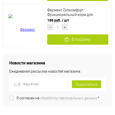
Фармакс Zоокомфорт
Функциональный корм для
контроля неприятных запахов (90
188 руб.
/ шт
табл.)
В корзину
Новости магазина
Ежедневная рассылка новостей магазина.
Подписаться
Я согласен на
обработку персональных данных.
*