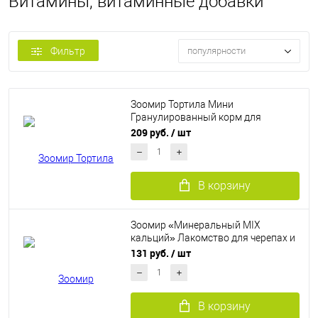
Витамины, витаминные добавки
Фильтр
популярности
Зоомир Тортила Мини
Гранулированный корм для
молодых водяных черепах, 90 гр
209 руб.
/ шт
В корзину
Зоомир «Минеральный MIX
кальций» Лакомство для черепах и
других рептилий, 100гр
131 руб.
/ шт
В корзину