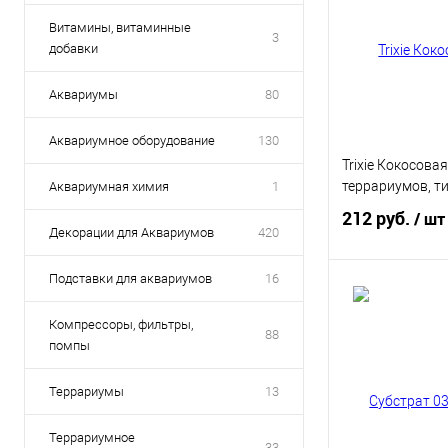
Витамины, витаминные
3
добавки
Аквариумы
80
Аквариумное оборудование
130
Trixie Кокосова
террариумов, ти
Аквариумная химия
1
212 руб.
/ шт
Декорации для Аквариумов
420
Подставки для аквариумов
16
В 
Компрессоры, фильтры,
88
помпы
Купить в 1 кл
В избранное
Террариумы
13
Террариумное
33