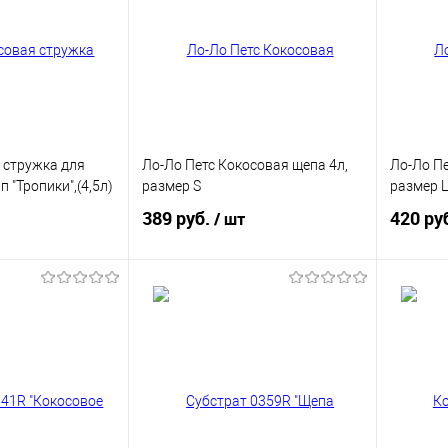
я стружка для
Ло-Ло Петс Кокосовая щепа 4л,
Ло-Ло Пе
п "Тропики",(4,5л)
размер S
размер L
389 руб.
420 ру
/ шт
корзину
В корзину
ик
Купить в 1 клик
Купит
В избранное
В изб