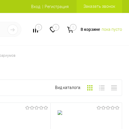
Заказать звонок
Вход
Регистрация
0
0
0
В корзине
пока пусто
ррариумов
Вид каталога: