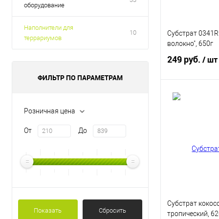
оборудование
Наполнители для
10
Субстрат 0341R
террариумов
волокно", 650г
249 руб.
/ шт
ФИЛЬТР ПО ПАРАМЕТРАМ
В 
Розничная цена
Купить в 1 кл
От
До
В избранное
Субстрат кокос
Показать
Сбросить
тропический, 62