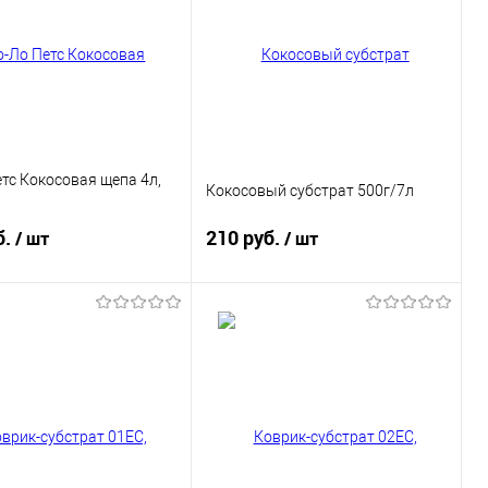
тс Кокосовая щепа 4л,
Кокосовый субстрат 500г/7л
б.
210 руб.
/ шт
/ шт
В корзину
В корзину
ь в 1 клик
Купить в 1 клик
ранное
В избранное