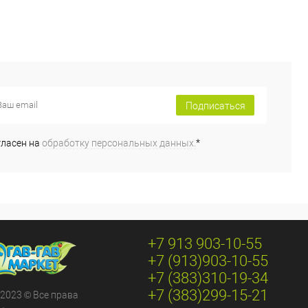
Подписаться
гласен на
обработку персональных данных.
*
+7 913 903-10-55
+7 (913)903-10-55
+7 (383)310-19-34
+7 (383)299-15-21
 2023 © Все права