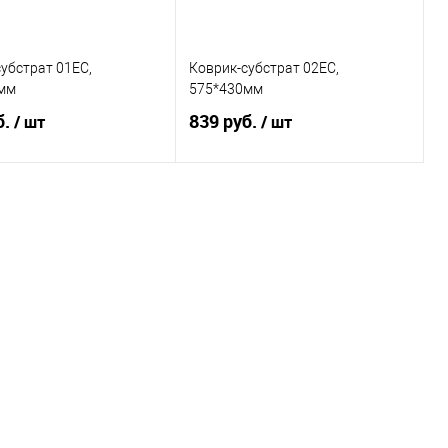
убстрат 01EC,
Коврик-субстрат 02EC,
мм
575*430мм
б.
839 руб.
/ шт
/ шт
В корзину
В корзину
ь в 1 клик
Купить в 1 клик
ранное
В избранное