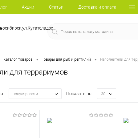
лог
Акции
Статьи
Доставка и оплата
восибирск,ул.Кутателадзе
•
•
Каталог товаров
Товары для рыб и рептилий
Наполнители для те
ли для террариумов
о:
Показать по:
популярности
30