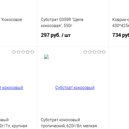
 "Кокосовое
Субстрат 0359R "Щепа
Коврик-с
кокосовая", 550г
430*425
297 руб.
734 ру
/ шт
корзину
В корзину
ик
Купить в 1 клик
Купит
В избранное
В изб
овый
Субстрат кокосовый
0г/7л, крупная
тропический, 620г/8л, мелкая