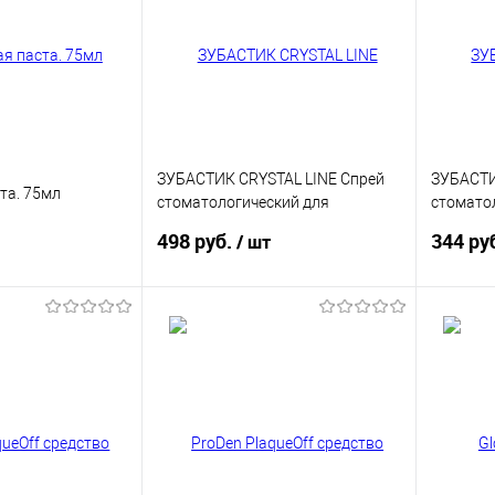
ЗУБАСТИК CRYSTAL LINE Спрей
ЗУБАСТИ
ста. 75мл
стоматологический для
стомато
животных, 30 мл
животны
498 руб.
344 ру
/ шт
корзину
В корзину
ик
Купить в 1 клик
Купит
В избранное
В изб