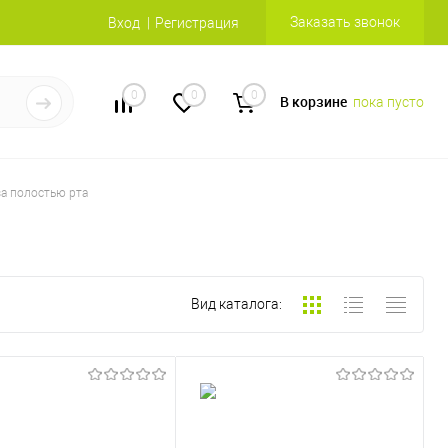
Заказать звонок
Вход
Регистрация
0
0
0
В корзине
пока пусто
за полостью рта
Вид каталога: