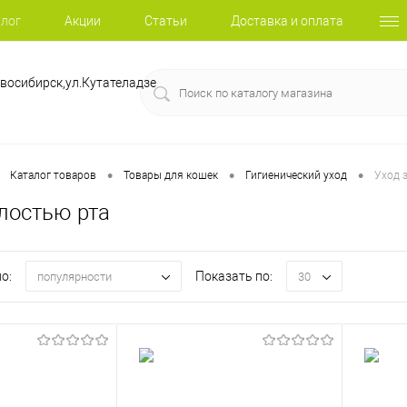
лог
Акции
Статьи
Доставка и оплата
восибирск,ул.Кутателадзе
•
•
•
Каталог товаров
Товары для кошек
Гигиенический уход
Уход 
олостью рта
о:
Показать по:
популярности
30