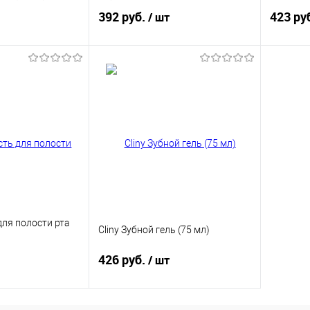
392 руб.
423 ру
/ шт
корзину
В корзину
ик
Купить в 1 клик
Купит
В избранное
В изб
для полости рта
Cliny Зубной гель (75 мл)
426 руб.
/ шт