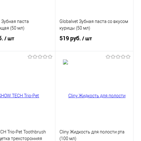
t Зубная паста
Globalvet Зубная паста со вкусом
щая (50 мл)
курицы (50 мл)
б.
519 руб.
/ шт
/ шт
В корзину
В корзину
ь в 1 клик
Купить в 1 клик
ранное
В избранное
H Trio-Pet Toothbrush
Cliny Жидкость для полости рта
щетка трехсторонняя
(100 мл)