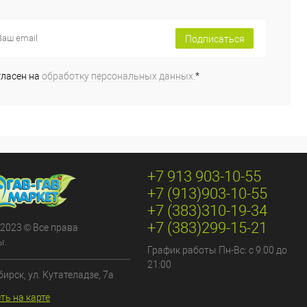
Подписаться
гласен на
обработку персональных данных.
*
+7 913 903-10-55
+7 (913)903-10-55
+7 (383)310-19-34
+7 (383)299-15-21
 2023 © Все права
ы.
График работы Пн-Вс: с 9:00 до
21:00
бирск, ул. Кутателадзе, 7а
ть на карте