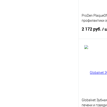
ProDen PlaqueOf
профилактики з
собак и кошек 4
2 172 руб.
/ 
В 
Купить в 1 кл
В избранное
Globalvet Зубна
печени и говяди