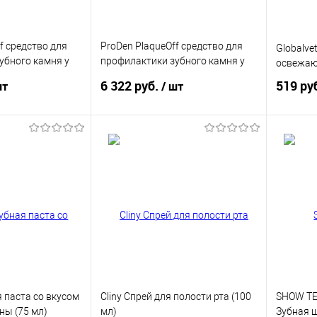
f средство для
ProDen PlaqueOff средство для
Globalve
убного камня у
профилактики зубного камня у
освежаю
0 г
собак и кошек 180 г
6 322 руб.
519 ру
шт
/ шт
корзину
В корзину
ик
Купить в 1 клик
Купит
В избранное
В изб
я паста со вкусом
Cliny Спрей для полости рта (100
SHOW TEC
ны (75 мл)
мл)
Зубная 