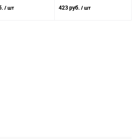
б.
423 руб.
/ шт
/ шт
В корзину
В корзину
ь в 1 клик
Купить в 1 клик
ранное
В избранное