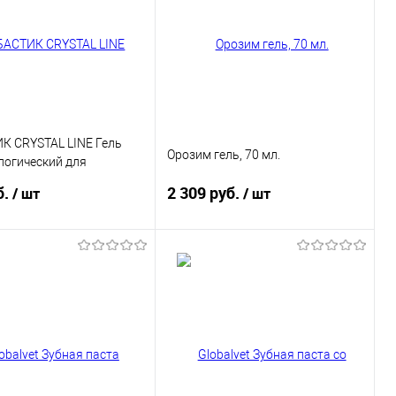
К CRYSTAL LINE Гель
Орозим гель, 70 мл.
логический для
х, 30 мл
б.
2 309 руб.
/ шт
/ шт
В корзину
В корзину
ь в 1 клик
Купить в 1 клик
ранное
В избранное