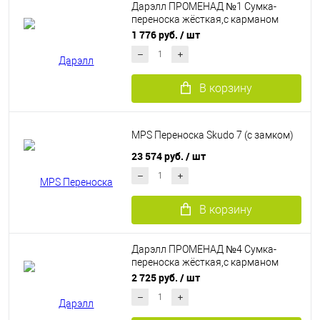
Дарэлл ПРОМЕНАД №1 Сумка-
переноска жёсткая,с карманом
(нейлон,пластик)
1 776 руб.
/ шт
В корзину
MPS Переноска Skudo 7 (c замком)
23 574 руб.
/ шт
В корзину
Дарэлл ПРОМЕНАД №4 Сумка-
переноска жёсткая,с карманом
(нейлон,пластик)
2 725 руб.
/ шт