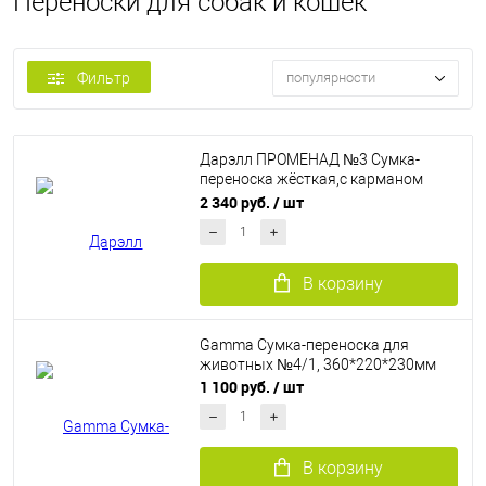
​Переноски для собак и кошек
Фильтр
популярности
Дарэлл ПРОМЕНАД №3 Сумка-
переноска жёсткая,с карманом
(нейлон,пластик)
2 340 руб.
/ шт
В корзину
Gamma Сумка-переноска для
животных №4/1, 360*220*230мм
1 100 руб.
/ шт
В корзину