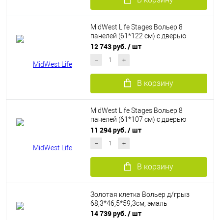
MidWest Life Stages Вольер 8
панелей (61*122 см) с дверью
MAXLock
12 743 руб.
/ шт
В корзину
MidWest Life Stages Вольер 8
панелей (61*107 см) с дверью
MAXLock
11 294 руб.
/ шт
В корзину
Золотая клетка Вольер д/грыз
68,3*46,5*59,3см, эмаль
14 739 руб.
/ шт