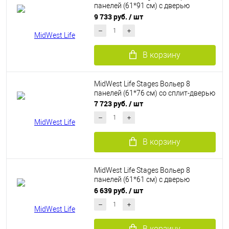
панелей (61*91 см) с дверью
MAXLock
9 733 руб.
/ шт
В корзину
MidWest Life Stages Вольер 8
панелей (61*76 см) со сплит-дверью
7 723 руб.
/ шт
В корзину
MidWest Life Stages Вольер 8
панелей (61*61 см) с дверью
MAXLock
6 639 руб.
/ шт
В корзину