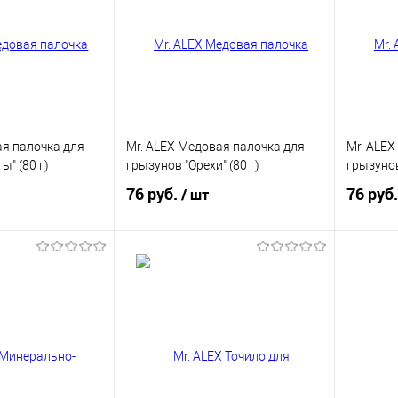
ая палочка для
Mr. ALEX Медовая палочка для
Mr. ALEX
ы" (80 г)
грызунов "Орехи" (80 г)
грызунов
76 руб.
76 руб
/ шт
корзину
В корзину
ик
Купить в 1 клик
Купит
В избранное
В изб