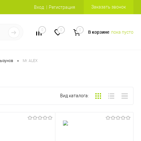
Заказать звонок
Вход
Регистрация
0
0
0
В корзине
пока пусто
•
рызунов
Mr. ALEX
Вид каталога: