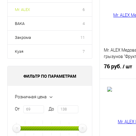
Mr. ALEX
6
ВАКА
4
Закрома
11
Mr. ALEX Медов
Кузя
7
грызунов "Фрукт
76 руб.
/ шт
ФИЛЬТР ПО ПАРАМЕТРАМ
В 
Розничная цена
Купить в 1 кл
От
До
В избранное