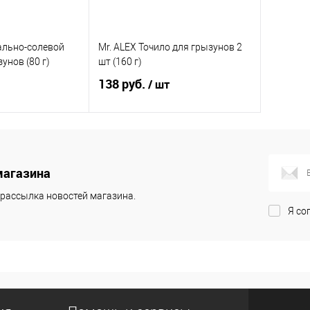
ально-солевой
Mr. ALEX Точило для грызунов 2
унов (80 г)
шт (160 г)
138 руб.
/ шт
корзину
В корзину
магазина
ик
Купить в 1 клик
рассылка новостей магазина.
В избранное
Я со