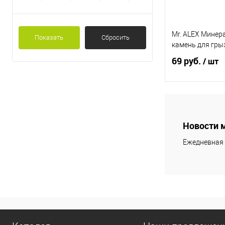
Mr. ALEX Минер
Показать
Сбросить
камень для грыз
69 руб.
/ шт
В 
Новости 
Купить в 1 кл
Ежедневная 
В избранное