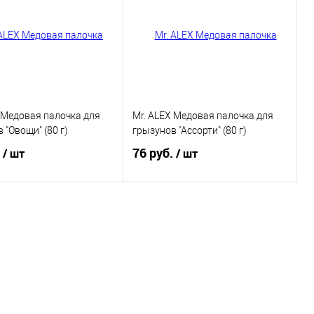
 Медовая палочка для
Mr. ALEX Медовая палочка для
 "Овощи" (80 г)
грызунов "Ассорти" (80 г)
.
76 руб.
/ шт
/ шт
В корзину
В корзину
ь в 1 клик
Купить в 1 клик
ранное
В избранное