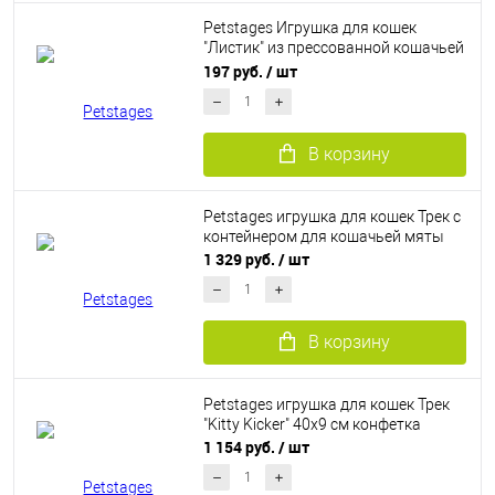
Petstages Игрушка для кошек
"Листик" из прессованной кошачьей
мяты
197 руб.
/ шт
В корзину
Petstages игрушка для кошек Трек с
контейнером для кошачьей мяты
1 329 руб.
/ шт
В корзину
Petstages игрушка для кошек Трек
"Kitty Kicker" 40х9 см конфетка
1 154 руб.
/ шт