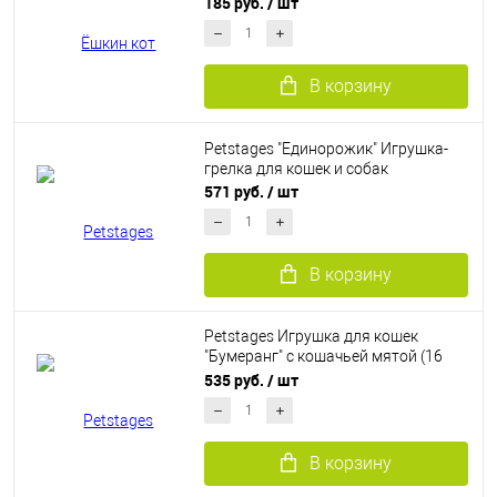
185 руб.
/ шт
В корзину
Petstages "Единорожик" Игрушка-
грелка для кошек и собак
571 руб.
/ шт
В корзину
Petstages Игрушка для кошек
"Бумеранг" с кошачьей мятой (16
см)
535 руб.
/ шт
В корзину