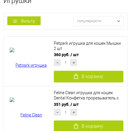
Игрушки
Фильтр
популярности
Petpark игрушка для кошек Мышки
2 шт.
360 руб.
/ шт
В корзину
Feline Clean игрушка для кошек
Dental Конфетка прорезыватель с
лентами, резина
351 руб.
/ шт
В корзину