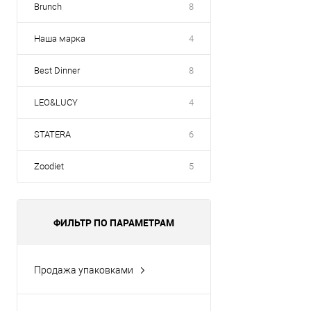
Brunch
8
Наша марка
4
Best Dinner
8
LEO&LUCY
4
STATERA
6
Zoodiet
5
ФИЛЬТР ПО ПАРАМЕТРАМ
Продажа упаковками
Да