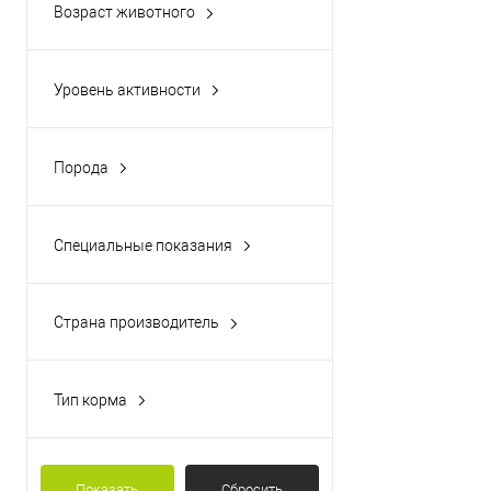
Возраст животного
Взрослые
Щенки
Уровень активности
Любой
Порода
Все породы
Специальные показания
Отсутствуют
Страна производитель
Россия
Тип корма
Консервированный корм
Показать
Сбросить