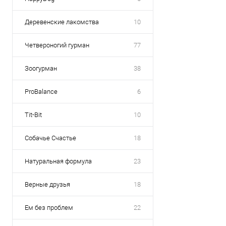
Деревенские лакомства
10
Четвероногий гурман
77
Зоогурман
38
ProBalance
6
Tit-Bit
10
Собачье Счастье
18
Натуральная формула
23
Верные друзья
18
Ем без проблем
22