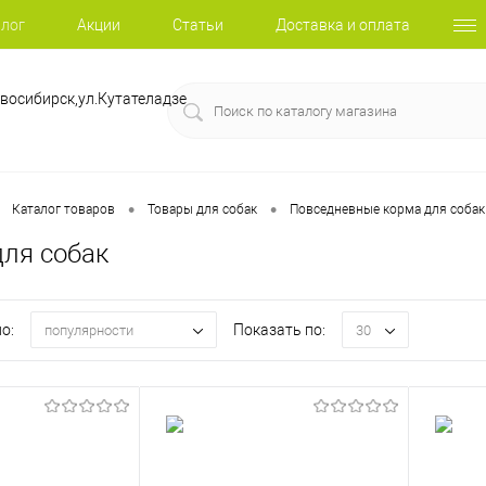
лог
Акции
Статьи
Доставка и оплата
восибирск,ул.Кутателадзе
•
•
Каталог товаров
Товары для собак
Повседневные корма для собак
для собак
о:
Показать по:
популярности
30