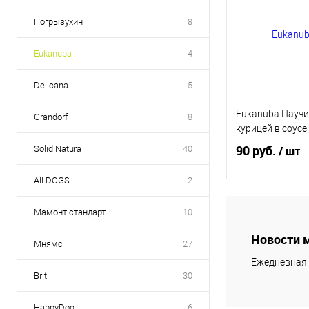
Погрызухин
8
Eukanuba
4
Delicana
5
Eukanuba Паучи
Grandorf
8
курицей в соусе 
90 руб.
Solid Natura
40
/ шт
All DOGS
2
В 
Мамонт стандарт
10
Новости 
Купить в 1 кл
Мнямс
27
Ежедневная 
В избранное
Brit
30
HappyDog
6