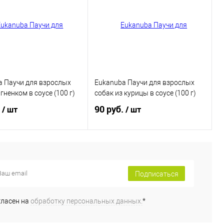
a Паучи для взрослых
Eukanuba Паучи для взрослых
гненком в соусе (100 г)
собак из курицы в соусе (100 г)
.
90 руб.
/ шт
/ шт
В корзину
В корзину
Подписаться
ь в 1 клик
Купить в 1 клик
ранное
В избранное
гласен на
обработку персональных данных.
*