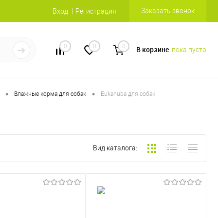
Заказать звонок
Вход
Регистрация
0
0
0
В корзине
пока пусто
•
•
Влажные корма для собак
Eukanuba для собак
Вид каталога: