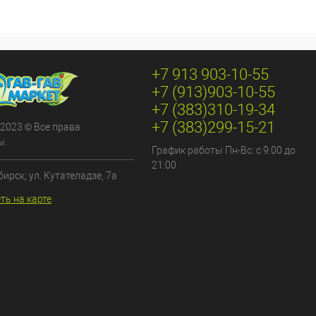
+7 913 903-10-55
+7 (913)903-10-55
+7 (383)310-19-34
+7 (383)299-15-21
 2023 © Все права
ы.
График работы Пн-Вс: с 9:00 до
21:00
бирск, ул. Кутателадзе, 7а
ть на карте