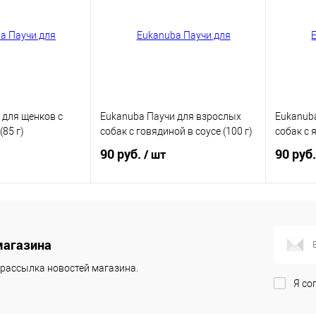
 для щенков с
Eukanuba Паучи для взрослых
Eukanub
(85 г)
собак с говядиной в соусе (100 г)
собак с я
90 руб.
90 руб
/ шт
корзину
В корзину
магазина
ик
Купить в 1 клик
Купит
рассылка новостей магазина.
В избранное
В изб
Я со