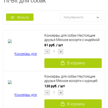
Tit-Bit для собак
Фильтр
популярности
Консервы для собак Настоящие
друзья Мясное ассорти с индейкой
135 г
61 руб.
/ шт
В корзину
Консервы для собак Настоящие
друзья Мясное ассорти с курицей
340 г
120 руб.
/ шт
В корзину