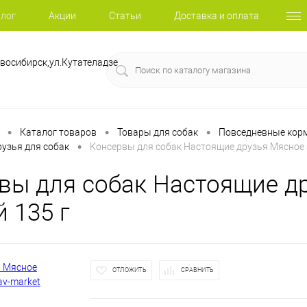
лог
Акции
Статьи
Доставка и оплата
восибирск,ул.Кутателадзе
•
•
•
Каталог товаров
Товары для собак
Повседневные корм
•
узья для собак
Консервы для собак Настоящие друзья Мясное а
вы для собак Настоящие др
 135 г
ОТЛОЖИТЬ
СРАВНИТЬ