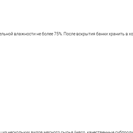
ельной влажности не более 75%. После вскрытия банки хранить в хо
из нескольких видов мясного сырья (мясо, качественные субпроду