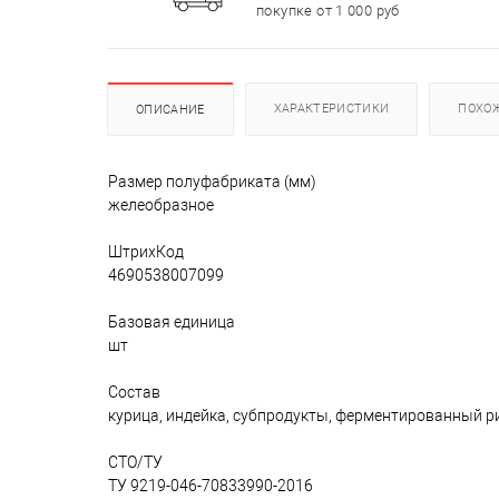
покупке от 1 000 руб
ХАРАКТЕРИСТИКИ
ПОХО
ОПИСАНИЕ
Размер полуфабриката (мм)
желеобразное
ШтрихКод
4690538007099
Базовая единица
шт
Состав
курица, индейка, субпродукты, ферментированный ри
СТО/ТУ
ТУ 9219-046-70833990-2016