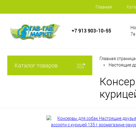
Главная
Ката
Но
+7 913 903-10-55
7а
Главная страница
•
Каталог товаров
Настоящие др
Консер
курицей