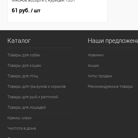
Мясное ассорти с курицей 135 г
61 руб.
/ шт
Каталог
Наши предложен
Товары для собак
Новинки
Товары для кошек
Акции
Товары для птиц
Хиты продаж
Товары для грызунов и хорьков
Рекомендуемые товары
Товары для рыб и рептилий
Товары для лошадей
Кремы, мази
Чистота в доме