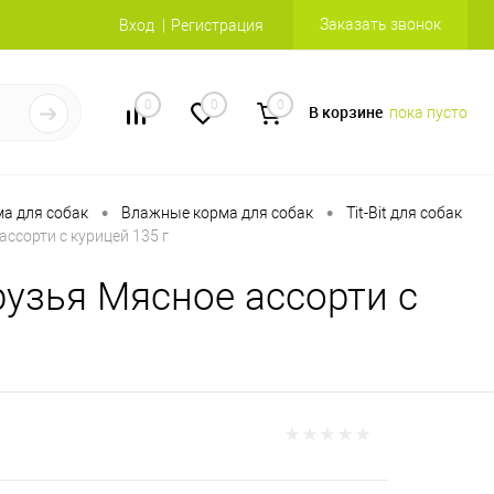
Заказать звонок
Вход
Регистрация
0
0
0
В корзине
пока пусто
•
•
а для собак
Влажные корма для собак
Tit-Bit для собак
ссорти с курицей 135 г
узья Мясное ассорти с