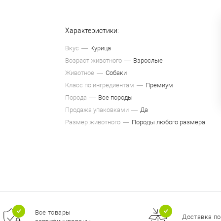
Характеристики:
Вкус
Курица
Возраст животного
Взрослые
Животное
Собаки
Класс по ингредиентам
Премиум
Порода
Все породы
Продажа упаковками
Да
Размер животного
Породы любого размера
Все товары
Доставка по