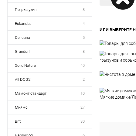
Погрызухин
8
Eukanuba
4
ИЛИ ВЫБЕРИТЕ Н
Delicana
5
Grandorf
8
грызунов и хорьк
Solid Natura
40
All DOGS
2
Мамонт стандарт
10
Мягкие домики/Л
Мнямс
27
Brit
30
HappyDog
6