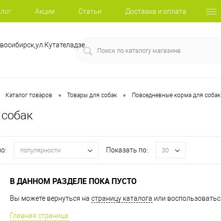
лог
Акции
Статьи
Доставка и оплата
восибирск,ул.Кутателадзе
•
•
Каталог товаров
Товары для собак
Повседневные корма для собак
 собак
о:
Показать по:
популярности
30
В ДАННОМ РАЗДЕЛЕ ПОКА ПУСТО
Вы можете вернуться на
страницу каталога
или воспользоваться
Главная страница