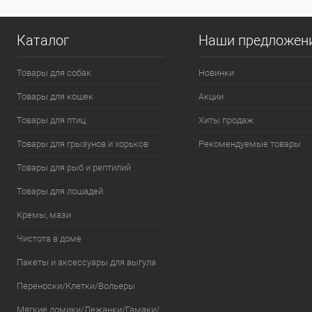
Каталог
Наши предложен
Товары для собак
Новинки
Товары для кошек
Акции
Товары для птиц
Хиты продаж
Товары для грызунов и хорьков
Рекомендуемые товары
Товары для рыб и рептилий
Товары для лошадей
Кремы, мази
Чистота в доме
Пакеты и аксессуары для выгула
Переноски/Клетки/Вольеры
Мягкие домики/Лежанки/Гамаки/