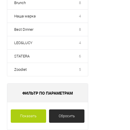
Brunch
8
Наша марка
4
Best Dinner
8
LEO&LUCY
4
STATERA
6
Zoodiet
5
ФИЛЬТР ПО ПАРАМЕТРАМ
Показать
Сбросить