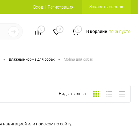
Заказать звонок
Вход
Регистрация
0
0
0
В корзине
пока пусто
•
•
Влажные корма для собак
Molina для собак
Вид каталога:
 навигацией или поиском по сайту.