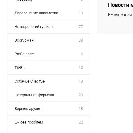
Новости 
Деревенские лакомства
10
Ежедневная 
Четвероногий гурман
77
Зоогурман
38
ProBalance
6
Tit-Bit
10
Собачье Счастье
18
Натуральная формула
23
Верные друзья
18
Ем без проблем
22