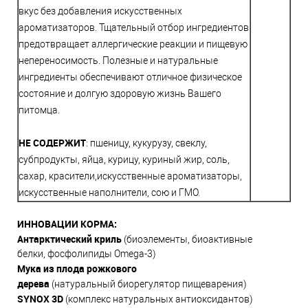
вкус без добавления искусственных
ароматизаторов. Тщательный отбор ингредиентов
предотвращает аллергические реакции и пищевую
непереносимость. Полезные и натуральные
ингредиенты обеспечивают отличное физическое
состояние и долгую здоровую жизнь Вашего
питомца.
НЕ СОДЕРЖИТ
: пшеницу, кукурузу, свеклу,
субпродукты, яйца, курицу, куриный жир, соль,
сахар, красители,искусственные ароматизаторы,
искусственные наполнители, сою и ГМО.
ИННОВАЦИИ КОРМА:
Антарктический криль
(биоэлементы, биоактивные
белки, фосфолипиды Omega-3)
Мука
из плода
рожкового
дерева
(натуральный биорегулятор пищеварения)
SYNOX
3
D
(комплекс натуральных антиоксидантов)