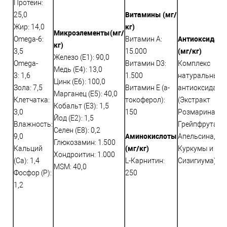
Протеин:
Витамины (мг/
25,0
кг)
Жир: 14,0
Микроэлементы
(мг/
Антиоксидан
Omega-6:
Витамин A:
кг)
(мг/кг)
3,5
15.000
Железо (E1): 90,0
Omega-
Витамин D3:
Комплекс
Медь (Е4): 13,0
3: 1,6
1.500
натуральных
Цинк (E6): 100,0
Зола: 7,5
Витамин E (a-
антиоксидант
Марганец (E5): 40,0
Клетчатка:
токоферол):
(Экстракт
Кобальт (E3): 1,5
3,0
150
Розмарина,
Йод (E2): 1,5
Влажность:
Грейпфрута,
Селен (E8): 0,2
Аминокислоты
9,0
Апельсина,
Глюкозамин: 1.500
(мг/кг)
Кальций
Куркумы и
Хондроитин: 1.000
(Са): 1,4
L-Карнитин:
Сизигиума): 3
MSM: 40,0
Фосфор (P):
250
1,2