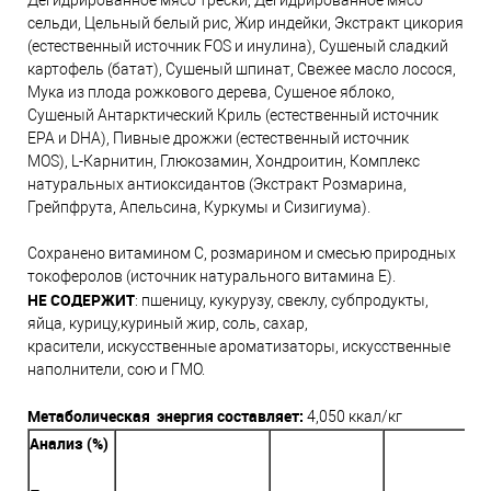
Дегидрированное мясо трески, Дегидрированное мясо
сельди, Цельный белый рис, Жир индейки, Экстракт цикория
(естественный источник FOS и инулина), Сушеный сладкий
картофель (батат), Сушеный шпинат, Свежее масло лосося,
Мука из плода рожкового дерева, Сушеное яблоко,
Сушеный Антарктический Криль (естественный источник
EPA и DHA), Пивные дрожжи (естественный источник
MOS), L-Карнитин, Глюкозамин, Хондроитин, Комплекс
натуральных антиоксидантов (Экстракт Розмарина,
Грейпфрута, Апельсина, Куркумы и Сизигиума).
Сохранено витамином С, розмарином и смесью природных
токоферолов (источник натурального витамина Е).
НЕ СОДЕРЖИТ
: пшеницу, кукурузу, свеклу, субпродукты,
яйца, курицу,куриный жир, соль, сахар,
красители, искусственные ароматизаторы, искусственные
наполнители, сою и ГМО.
Метаболическая энергия составляет:
4,050 ккал/кг
Анализ (%)