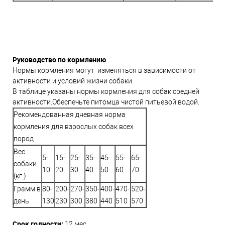
Руководство по кормлению
Нормы кормления могут изменяться в зависимости от
активности и условий жизни собаки.
В таблице указаны нормы кормления для собак средней
активности.Обеспечьте питомца чистой питьевой водой.
Рекомендованная дневная норма
кормления для взрослых собак всех
пород
Вес
5-
15-
25-
35-
45-
55-
65-
собаки
10
20
30
40
50
60
70
(кг.)
Грамм в
80-
200-
270-
350-
400-
470-
520-
день
130
230
300
380
440
510
570
Срок годности:
12 мес.