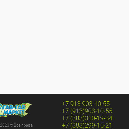
+7 913 903-10-55
+7 (913)903-10-55
+7 (383)310-19-34
+7 (383)299-15-21
 2023 © Все права