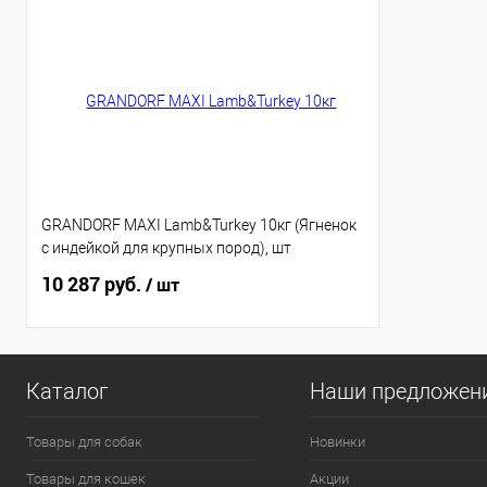
GRANDORF MAXI Lаmb&Turkey 10кг (Ягненок
с индейкой для крупных пород), шт
10 287 руб.
/ шт
Каталог
Наши предложен
Товары для собак
Новинки
Товары для кошек
Акции