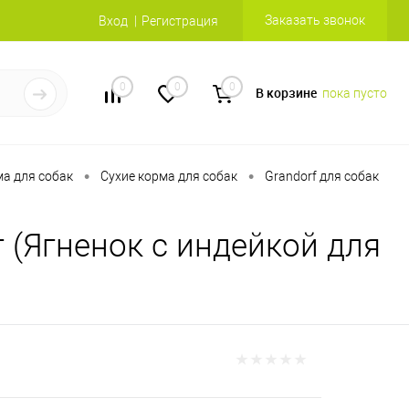
Заказать звонок
Вход
Регистрация
0
0
0
В корзине
пока пусто
•
•
а для собак
Сухие корма для собак
Grandorf для собак
(Ягненок с индейкой для