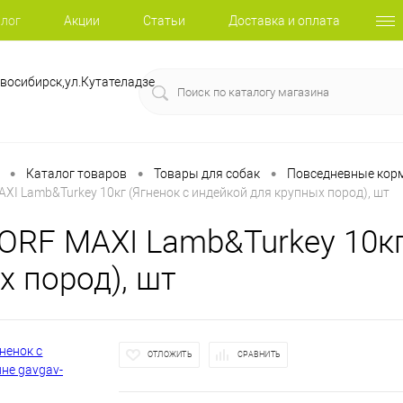
лог
Акции
Статьи
Доставка и оплата
восибирск,ул.Кутателадзе
•
•
•
Каталог товаров
Товары для собак
Повседневные корм
I Lаmb&Turkey 10кг (Ягненок с индейкой для крупных пород), шт
RF MAXI Lаmb&Turkey 10кг 
х пород), шт
ОТЛОЖИТЬ
СРАВНИТЬ