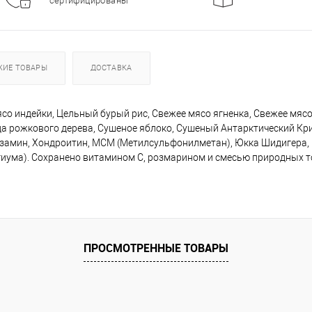
сертифицированы
ЖИЕ ТОВАРЫ
ДОСТАВКА
о индейки, Цельный бурый рис, Свежее мясо ягненка, Свежее мясо
ода рожкового дерева, Сушеное яблоко, Сушеный Антарктический Кр
озамин, Хондроитин, МСМ (Метилсульфонилметан), Юкка Шидигера,
гиума). Сохранено витамином С, розмарином и смесью природных т
ПРОСМОТРЕННЫЕ ТОВАРЫ