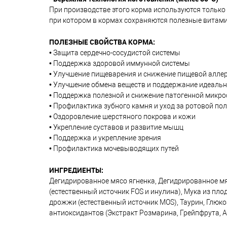
При производстве этого корма используются только
при котором в кормах сохраняются полезные витами
ПОЛЕЗНЫЕ СВОЙСТВА
КОРМА:
• Защита сердечно-сосудистой системы
• Поддержка здоровой иммунной системы
• Улучшение пищеварения и снижение пищевой алле
• Улучшение обмена веществ и поддержание идеальн
• Поддержка полезной и снижение патогенной микр
• Профилактика зубного камня и уход за ротовой по
• Оздоровление шерстяного покрова и кожи
• Укрепление суставов и развитие мышц
• Поддержка и укрепление зрения
• Профилактика мочевыводящих путей
ИНГРЕДИЕНТЫ:
Дегидрированное мясо ягненка, Дегидрированное мяс
(естественный источник FOS и инулина), Мука из пл
дрожжи (естественный источник MOS), Таурин, Глюк
антиоксидантов (Экстракт Розмарина, Грейпфрута, 