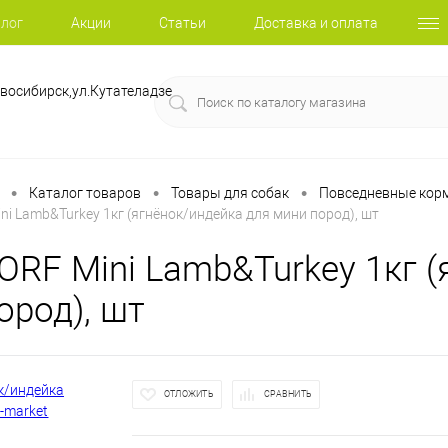
лог
Акции
Статьи
Доставка и оплата
восибирск,ул.Кутателадзе
•
•
•
Каталог товаров
Товары для собак
Повседневные корм
i Lamb&Turkey 1кг (ягнёнок/индейка для мини пород), шт
RF Mini Lamb&Turkey 1кг (
ород), шт
ОТЛОЖИТЬ
СРАВНИТЬ