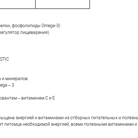
белки, фосфолипиды Omega-3)
регулятор пищеварения)
ISTIC
в и минералов
ega – 3
рвантам – витаминам C и E
сыщена энергией и витаминами из отборных питательных и полезн
т питомца необходимой энергией, всеми полезными витаминами и