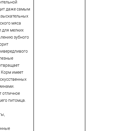
ительной
дит даже самым
взыскательных
ского мяса
л для мелких
алению зубного
орит
привередливого
олезные
дотвращает
. Корм имеет
искусственных
минами.
т отличное
шего питомца.
ты,
енные