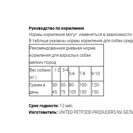
Руководство по кормлению
Нормы кормления могут изменяться в зависимости о
В таблице указаны нормы кормления для собак сред
Рекомендованная дневная норма
кормления для взрослых собак
мелких пород
Вес собаки
1-2
3-4
5-6
7-8
9-10
(кг.)
Грамм в
30-
50-
80-
100-
120-
день
45
75
105
130
150
C
рок годности:
12 мес.
Изготовитель:
UNITED PETFOOD PRODUCERS NV, БЕЛ