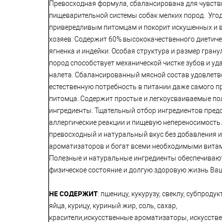
Превосходная формула, сбалансирована для чувств
пищеварительной системы собак мелких пород. Уго
привередливым питомцам и покорит искушенных и 
хозяев. Содержит 60% высококачественного диетиче
ягненка и индейки. Особая структура и размер грану
пород способствует механической чистке зубов и уд
налета. Сбалансированный мясной состав удовлетв
естественную потребность в питании даже самого 
питомца. Содержит простые и легкоусваиваемые п
ингредиенты. Тщательный отбор ингредиентов пре
аллергические реакции и пищевую непереносимость
превосходный и натуральный вкус без добавления 
ароматизаторов и богат всеми необходимыми вита
Полезные и натуральные ингредиенты обеспечиваю
физическое состояние и долгую здоровую жизнь Ва
НЕ СОДЕРЖИТ
: пшеницу, кукурузу, свеклу, субпродук
яйца, курицу, куриный жир, соль, сахар,
красители,искусственные ароматизаторы, искусств