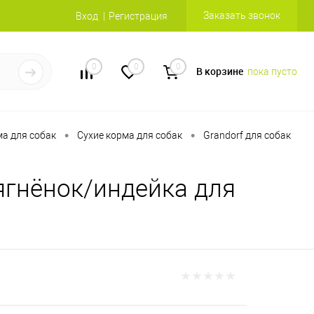
Заказать звонок
Вход
Регистрация
0
0
0
В корзине
пока пусто
•
•
а для собак
Сухие корма для собак
Grandorf для собак
ягнёнок/индейка для