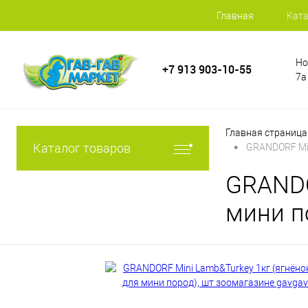
Главная
Ката
Но
+7 913 903-10-55
7а
Главная страница
•
Каталог товаров
GRANDORF Min
GRANDO
мини п