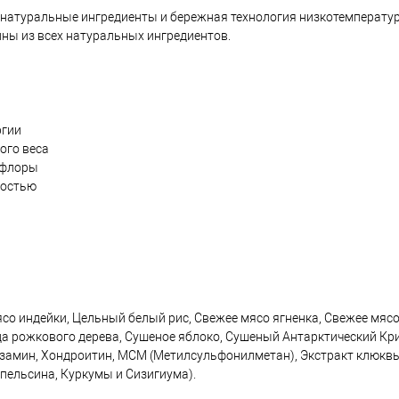
 натуральные ингредиенты и бережная технология низкотемператур
ны из всех натуральных ингредиентов.
ргии
ого веса
офлоры
лостью
о индейки, Цельный белый рис, Свежее мясо ягненка, Свежее мясо
ода рожкового дерева, Сушеное яблоко, Сушеный Антарктический Кр
озамин, Хондроитин, МСМ (Метилсульфонилметан), Экстракт клюкв
Апельсина, Куркумы и Сизигиума).