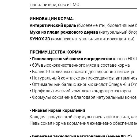
наполнители, сою и ГМО.
ИННОВАЦИИ КОРМА:
Антарктический криль
(биоэлементы, биоактивные 
Мука
из плода
рожкового дерева
(натуральный био
SYNOX
3
D
(комплекс натуральных антиоксидантов)
ПРЕИМУЩЕСТВА КОРМА:
Гипоаллергенный
состав ингредиентов
•
класса HOL
• 60% высококачественного мяса в составе корма
• Более 10 полезных свойств для здоровья питомца
• Натуральный комплекс антиоксидантов, витамино
• Оптимальный баланс жирных кислот Omega -6 и Om
• Профилактический комплекс хондропротекторов
• Формулы сохранена благодаря натуральным консе
•
Низкая норм
а
кормления
Каждая гранула этой формулы очень питательна, на
Невысокая норма кормления ежедневно обеспечивае
•
Бережная технология изготовления (менее 80°C)