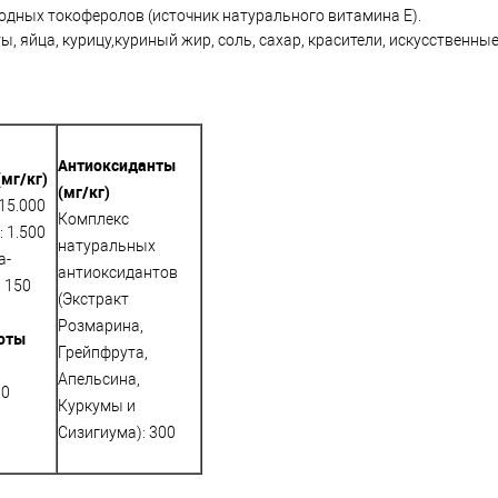
дных токоферолов (источник натурального витамина Е).
укты, яйца, курицу,куриный жир, соль, сахар, красители, искусствен
Антиоксиданты
мг/кг)
(мг/кг)
15.000
Комплекс
 1.500
натуральных
a-
антиоксидантов
 150
(Экстракт
Розмарина,
оты
Грейпфрута,
Апельсина,
00
Куркумы и
Сизигиума): 300