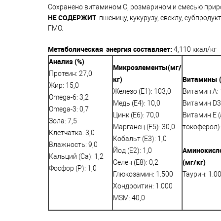
Сохранено витамином С, розмарином и смесью приро
НЕ СОДЕРЖИТ
: пшеницу, кукурузу, свеклу, субпрод
ГМО.
Метаболическая энергия составляет:
4,110 ккал/кг
Анализ (%)
Микроэлементы
(мг/
Протеин: 27,0
кг)
Витамины (
Жир: 15,0
Железо (E1): 103,0
Витамин A: 
Omega-6: 3,2
Медь (Е4): 10,0
Витамин D3:
Omega-3: 0,7
Цинк (E6): 70,0
Витамин E (
Зола: 7,5
Марганец (E5): 30,0
токоферол):
Клетчатка: 3,0
Кобальт (E3): 1,0
Влажность: 9,0
Аминокисл
Йод (E2): 1,0
Кальций (Са): 1,2
(мг/кг)
Селен (E8): 0,2
Фосфор (P): 1,0
Глюкозамин: 1.500
Таурин: 1.0
Хондроитин: 1.000
MSM: 40,0