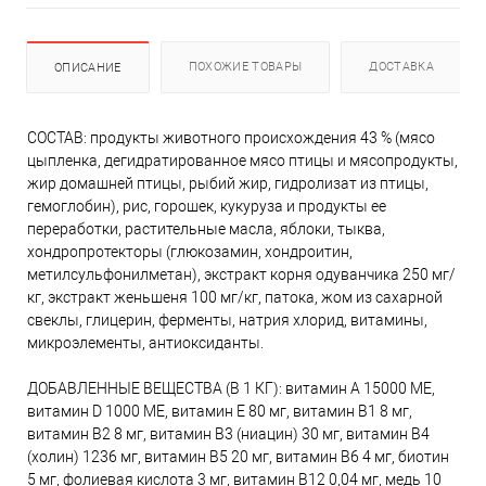
ПОХОЖИЕ ТОВАРЫ
ДОСТАВКА
ОПИСАНИЕ
СОСТАВ: продукты животного происхождения 43 % (мясо
цыпленка, дегидратированное мясо птицы и мясопродукты,
жир домашней птицы, рыбий жир, гидролизат из птицы,
гемоглобин), рис, горошек, кукуруза и продукты ее
переработки, растительные масла, яблоки, тыква,
хондропротекторы (глюкозамин, хондроитин,
метилсульфонилметан), экстракт корня одуванчика 250 мг/
кг, экстракт женьшеня 100 мг/кг, патока, жом из сахарной
свеклы, глицерин, ферменты, натрия хлорид, витамины,
микроэлементы, антиоксиданты.
ДОБАВЛЕННЫЕ ВЕЩЕСТВА (В 1 КГ): витамин А 15000 МЕ,
витамин D 1000 МЕ, витамин E 80 мг, витамин B1 8 мг,
витамин B2 8 мг, витамин B3 (ниацин) 30 мг, витамин B4
(холин) 1236 мг, витамин B5 20 мг, витамин B6 4 мг, биотин
5 мг, фолиевая кислота 3 мг, витамин B12 0,04 мг, медь 10