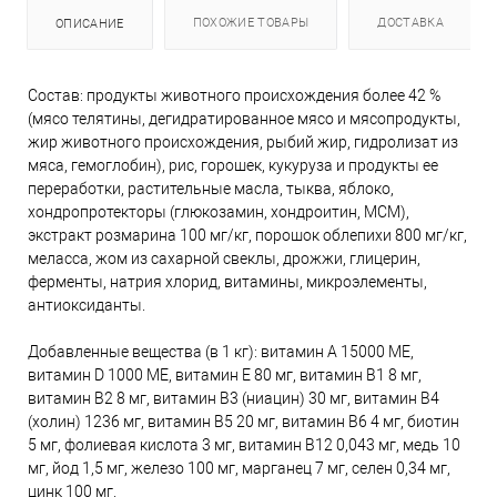
ПОХОЖИЕ ТОВАРЫ
ДОСТАВКА
ОПИСАНИЕ
Состав: продукты животного происхождения более 42 %
(мясо телятины, дегидратированное мясо и мясопродукты,
жир животного происхождения, рыбий жир, гидролизат из
мяса, гемоглобин), рис, горошек, кукуруза и продукты ее
переработки, растительные масла, тыква, яблоко,
хондропротекторы (глюкозамин, хондроитин, МСМ),
экстракт розмарина 100 мг/кг, порошок облепихи 800 мг/кг,
меласса, жом из сахарной свеклы, дрожжи, глицерин,
ферменты, натрия хлорид, витамины, микроэлементы,
антиоксиданты.
Добавленные вещества (в 1 кг): витамин А 15000 МЕ,
витамин D 1000 МЕ, витамин E 80 мг, витамин B1 8 мг,
витамин B2 8 мг, витамин B3 (ниацин) 30 мг, витамин B4
(холин) 1236 мг, витамин B5 20 мг, витамин B6 4 мг, биотин
5 мг, фолиевая кислота 3 мг, витамин B12 0,043 мг, медь 10
мг, йод 1,5 мг, железо 100 мг, марганец 7 мг, селен 0,34 мг,
цинк 100 мг.