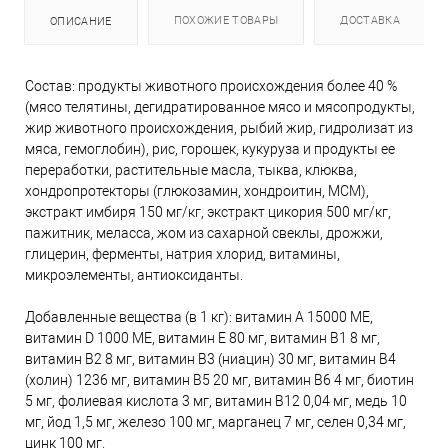
ПОХОЖИЕ ТОВАРЫ
ДОСТАВКА
ОПИСАНИЕ
Состав: продукты животного происхождения более 40 %
(мясо телятины, дегидратированное мясо и мясопродукты,
жир животного происхождения, рыбий жир, гидролизат из
мяса, гемоглобин), рис, горошек, кукуруза и продукты ее
переработки, растительные масла, тыква, клюква,
хондропротекторы (глюкозамин, хондроитин, МСМ),
экстракт имбиря 150 мг/кг, экстракт цикория 500 мг/кг,
пажитник, меласса, жом из сахарной свеклы, дрожжи,
глицерин, ферменты, натрия хлорид, витамины,
микроэлементы, антиоксиданты.
Добавленные вещества (в 1 кг): витамин А 15000 МЕ,
витамин D 1000 МЕ, витамин E 80 мг, витамин B1 8 мг,
витамин B2 8 мг, витамин B3 (ниацин) 30 мг, витамин B4
(холин) 1236 мг, витамин B5 20 мг, витамин B6 4 мг, биотин
5 мг, фолиевая кислота 3 мг, витамин B12 0,04 мг, медь 10
мг, йод 1,5 мг, железо 100 мг, марганец 7 мг, селен 0,34 мг,
цинк 100 мг.