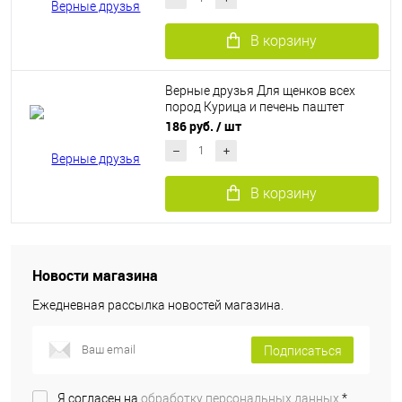
В корзину
Верные друзья Для щенков всех
пород Курица и печень паштет
(415г)
186 руб.
/ шт
В корзину
Новости магазина
Ежедневная рассылка новостей магазина.
Подписаться
Я согласен на
обработку персональных данных.
*