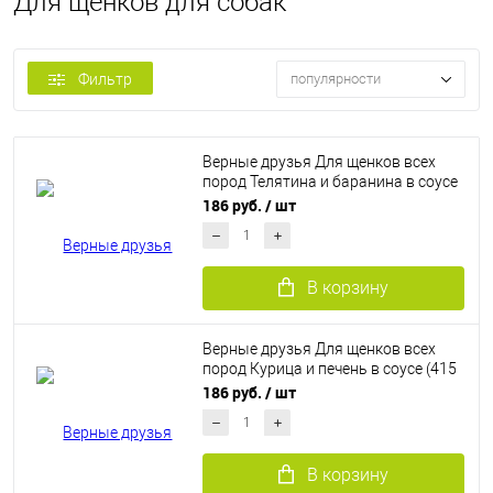
Для щенков для собак
Фильтр
популярности
Верные друзья Для щенков всех
пород Телятина и баранина в соусе
(415 г)
186 руб.
/ шт
В корзину
Верные друзья Для щенков всех
пород Курица и печень в соусе (415
г)
186 руб.
/ шт
В корзину