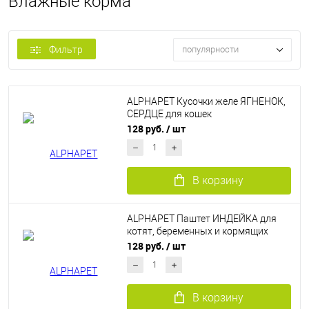
Влажные корма
Фильтр
популярности
ALPHAPET Кусочки желе ЯГНЕНОК,
СЕРДЦЕ для кошек
стерилизованных 80 г
128 руб.
/ шт
В корзину
ALPHAPET Паштет ИНДЕЙКА для
котят, беременных и кормящих
кошек 80 г
128 руб.
/ шт
В корзину