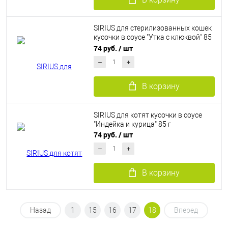
SIRIUS для стерилизованных кошек
кусочки в соусе "Утка с клюквой" 85
г
74 руб.
/ шт
В корзину
SIRIUS для котят кусочки в соусе
"Индейка и курица" 85 г
74 руб.
/ шт
В корзину
Назад
1
15
16
17
18
Вперед