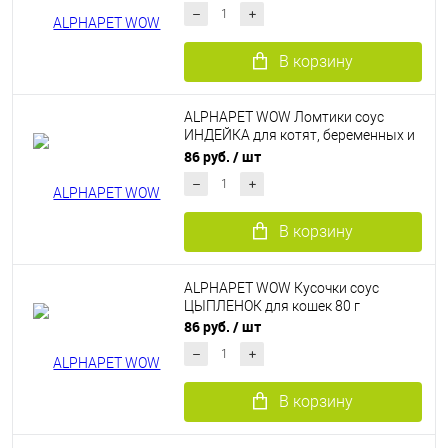
В корзину
ALPHAPET WOW Ломтики соус
ИНДЕЙКА для котят, беременных и
кормящих кошек 80 г
86 руб.
/ шт
В корзину
ALPHAPET WOW Кусочки соус
ЦЫПЛЕНОК для кошек 80 г
86 руб.
/ шт
В корзину