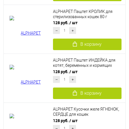
ALPHAPET Паштет КРОЛИК для
стерилизованных кошек 80 г
128 руб.
/ шт
В корзину
ALPHAPET Паштет ИНДЕЙКА для
котят, беременных и кормящих
кошек 80 г
128 руб.
/ шт
В корзину
ALPHAPET Кусочки желе ЯГНЕНОК,
СЕРДЦЕ для кошек
стерилизованных 80 г
128 руб.
/ шт