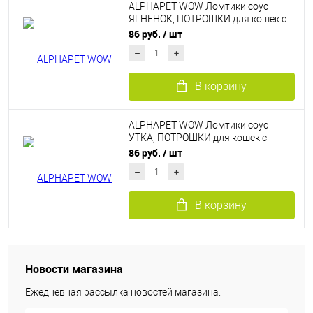
ALPHAPET WOW Ломтики соус
ЯГНЕНОК, ПОТРОШКИ для кошек с
чувствительным пищеварением 80
86 руб.
/ шт
г
В корзину
ALPHAPET WOW Ломтики соус
УТКА, ПОТРОШКИ для кошек с
чувствительным пищеварением 80
86 руб.
/ шт
г
В корзину
Новости магазина
Ежедневная рассылка новостей магазина.