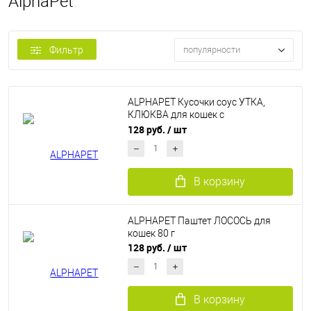
AlphaPet
Фильтр
популярности
ALPHAPET Кусочки соус УТКА,
КЛЮКВА для кошек с
чувствительным пищеварением 80
128 руб.
/ шт
г
В корзину
ALPHAPET Паштет ЛОСОСЬ для
кошек 80 г
128 руб.
/ шт
В корзину