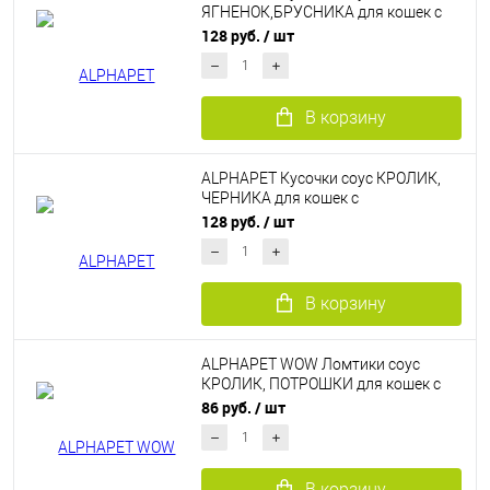
ЯГНЕНОК,БРУСНИКА для кошек с
чувствительным пищеварением 80
128 руб.
/ шт
г
В корзину
ALPHAPET Кусочки соус КРОЛИК,
ЧЕРНИКА для кошек с
чувствительным пищеварением 80
128 руб.
/ шт
г
В корзину
ALPHAPET WOW Ломтики соус
КРОЛИК, ПОТРОШКИ для кошек с
чувствительным пищеварением 80
86 руб.
/ шт
г
В корзину