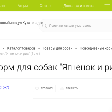
лог
Акции
Статьи
Доставка и оплата
восибирск,ул.Кутателадзе
•
•
•
Каталог товаров
Товары для собак
Повседневные корм
бак "Ягненок и рис" (15кг)
корм для собак "Ягненок и ри
ОТЛОЖИТЬ
СРАВНИТЬ