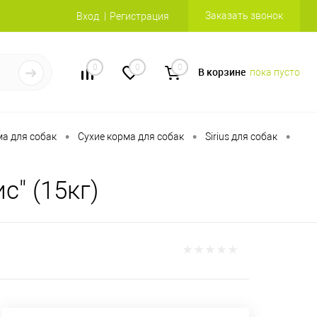
Заказать звонок
Вход
Регистрация
0
0
0
В корзине
пока пусто
•
•
•
а для собак
Сухие корма для собак
Sirius для собак
с" (15кг)