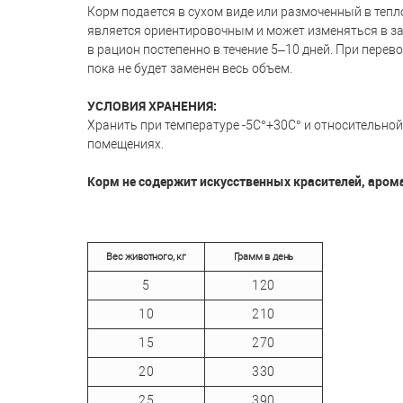
Корм подается в сухом виде или размоченный в тепл
является ориентировочным и может изменяться в за
в рацион постепенно в течение 5–10 дней. При перев
пока не будет заменен весь объем.
УСЛОВИЯ ХРАНЕНИЯ:
Хранить при температуре -5C°+30C° и относительной 
помещениях.
Корм не содержит искусственных красителей, аром
Вес животного, кг
Грамм в день
5
120
10
210
15
270
20
330
25
390