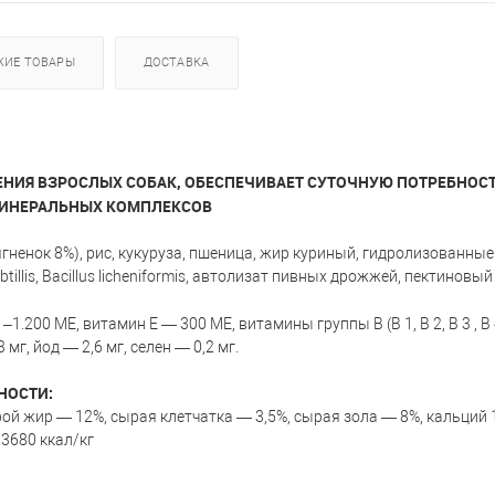
ЖИЕ ТОВАРЫ
ДОСТАВКА
ИЯ ВЗРОСЛЫХ СОБАК, ОБЕСПЕЧИВАЕТ СУТОЧНУЮ ПОТРЕБНОСТЬ
ИНЕРАЛЬНЫХ КОМПЛЕКСОВ
гненок 8%), рис, кукуруза, пшеница, жир куриный, гидролизованные
ubtillis, Bacillus licheniformis, автолизат пивных дрожжей, пектинов
200 МЕ, витамин Е — 300 МЕ, витамины группы В (В 1, В 2, В 3 , В 4 , В
мг, йод — 2,6 мг, селен — 0,2 мг.
НОСТИ:
ой жир — 12%, сырая клетчатка — 3,5%, сырая зола — 8%, кальций 1
3680 ккал/кг