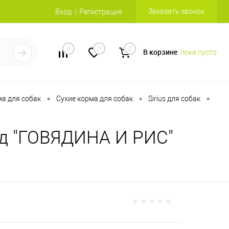
Заказать звонок
Вход
Регистрация
0
0
0
В корзине
пока пусто
•
•
•
а для собак
Сухие корма для собак
Sirius для собак
род "ГОВЯДИНА И РИС"