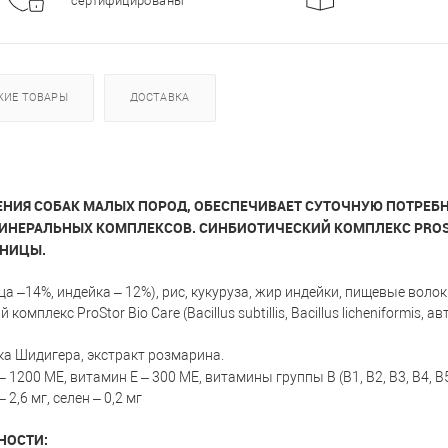
сертифицированы
ЖИЕ ТОВАРЫ
ДОСТАВКА
ИЯ СОБАК МАЛЫХ ПОРОД, ОБЕСПЕЧИВАЕТ СУТОЧНУЮ ПОТРЕБНО
НЕРАЛЬНЫХ КОМПЛЕКСОВ. СИНБИОТИЧЕСКИЙ КОМПЛЕКС PROST
ЕНИЦЫ.
 –14%, индейка – 12%), рис, кукуруза, жир индейки, пищевые воло
мплекс ProStor Bio Care (Bacillus subtillis, Bacillus licheniformis
ка Шидигера, экстракт розмарина.
1200 МЕ, витамин Е – 300 МЕ, витамины группы В (В1, В2, В3, В4, В5,
 2,6 мг, селен – 0,2 мг
НОСТИ: