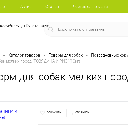
лог
Акции
Статьи
Доставка и оплата
восибирск,ул.Кутателадзе
•
•
•
Каталог товаров
Товары для собак
Повседневные корм
обак мелких пород "ГОВЯДИНА И РИС" (10кг)
 корм для собак мелких по
ОТЛОЖИТЬ
СРАВНИТЬ