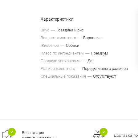
Характеристики:
Вкус
Говядина и рис
Возраст животного
Взрослые
Животное
Собаки
Класс по ингредиентам
Премиум
Продажа упаковками
Да
Размер животного
Породы малого размера
Специальные показания
Отсутствуют
Все товары
Доставка по