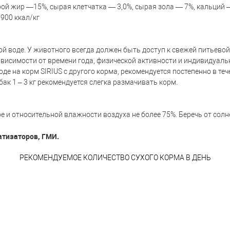
ой жир —15%, сырая клетчатка — 3,0%, сырая зола — 7%, кальций —
900 ккал/кг
ой воде. У животного всегда должен быть доступ к свежей питьевой
висимости от времени года, физической активности и индивидуаль
воде на корм SIRIUS с другого корма, рекомендуется постепенно в те
бак 1 – 3 кг рекомендуется слегка размачивать корм.
е и относительной влажности воздуха не более 75%. Беречь от солне
атизаторов, ГМИ.
РЕКОМЕНДУЕМОЕ КОЛИЧЕСТВО СУХОГО КОРМА В ДЕНЬ