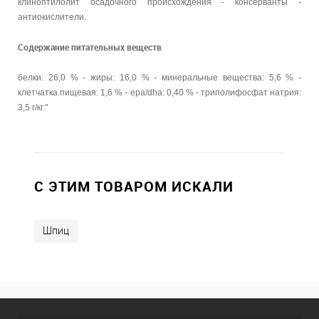
клиноптилолит осадочного происхождения - консерванты -
антиокислители.
Содержание питательных веществ
белки: 26,0 % - жиры: 16,0 % - минеральные вещества: 5,6 % -
клетчатка пищевая: 1,6 % - epa/dha: 0,40 % - триполифосфат натрия:
3,5 г/кг."
C ЭТИМ ТОВАРОМ ИСКАЛИ
Шпиц