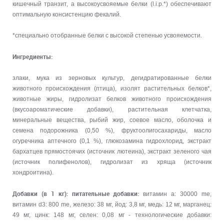
кишечный транзит, а высокоусвояемые белки (l.i.p.*) обеспечивают
оптимальную консистенцию фекалий.
*специально отобранные белки с высокой степенью усвояемости.
Ингредиенты:
злаки, мука из зерновых культур, дегидратированные белки
животного происхождения (птица), изолят растительных белков*,
животные жиры, гидролизат белков животного происхождения
(вкусоароматические добавки), растительная клетчатка,
минеральные вещества, рыбий жир, соевое масло, оболочка и
семена подорожника (0,50 %), фруктоолигосахариды, масло
огуречника аптечного (0,1 %), глюкозамина гидрохлорид, экстракт
бархатцев прямостоячих (источник лютеина), экстракт зеленого чая
(источник полифенолов), гидролизат из хряща (источник
хондроитина).
Добавки (в 1 кг): питательные добавки:
витамин a: 30000 me,
витамин d3: 800 me, железо: 38 мг, йод: 3,8 мг, медь: 12 мг, марганец:
49 мг, цинк: 148 мг, ceлeн: 0,08 мг - технологические добавки: