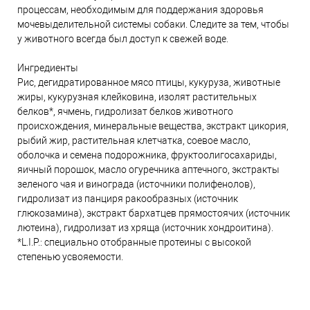
процессам, необходимым для поддержания здоровья
мочевыделительной системы собаки. Следите за тем, чтобы
у животного всегда был доступ к свежей воде.
Ингредиенты
Рис, дегидратированное мясо птицы, кукуруза, животные
жиры, кукурузная клейковина, изолят растительных
белков*, ячмень, гидролизат белков животного
происхождения, минеральные вещества, экстракт цикория,
рыбий жир, растительная клетчатка, соевое масло,
оболочка и семена подорожника, фруктоолигосахариды,
яичный порошок, масло огуречника аптечного, экстракты
зеленого чая и винограда (источники полифенолов),
гидролизат из панциря ракообразных (источник
глюкозамина), экстракт бархатцев прямостоячих (источник
лютеина), гидролизат из хряща (источник хондроитина).
*L.I.P.: специально отобранные протеины с высокой
степенью усвояемости.