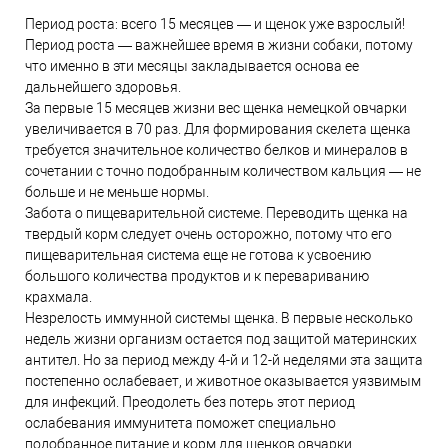
Период роста: всего 15 месяцев — и щенок уже взрослый!
Период роста — важнейшее время в жизни собаки, потому
что именно в эти месяцы закладывается основа ее
дальнейшего здоровья.
За первые 15 месяцев жизни вес щенка немецкой овчарки
увеличивается в 70 раз. Для формирования скелета щенка
требуется значительное количество белков и минералов в
сочетании с точно подобранным количеством кальция — не
больше и не меньше нормы.
Забота о пищеварительной системе. Переводить щенка на
твердый корм следует очень осторожно, потому что его
пищеварительная система еще не готова к усвоению
большого количества продуктов и к перевариванию
крахмала.
Незрелость иммунной системы щенка. В первые несколько
недель жизни организм остается под защитой материнских
антител. Но за период между 4-й и 12-й неделями эта защита
постепенно ослабевает, и животное оказывается уязвимым
для инфекций. Преодолеть без потерь этот период
ослабевания иммунитета поможет специально
подобранное питание и корм для щенков овчарки.