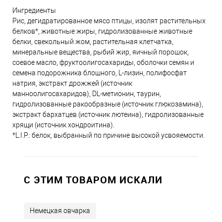
Ингредиенты
Рис, дегидратированное мясо птицы, изолят растительных
белков*, животные жиры, гидролизованные животные
белки, свекольный жом, растительная клетчатка,
минеральные вещества, рыбий жир, яичный порошок,
соевое масло, фруктоолигосахариды, оболочки семян и
семена подорожника блошного, L-лизин, полифосфат
натрия, экстракт дрожжей (источник
манноолигосахаридов), DL-метионин, таурин,
гидролизованные ракообразные (источник глюкозамина),
экстракт бархатцев (источник лютеина), гидролизованные
хрящи (источник хондроитина).
*L.I.P.: белок, выбранный по причине высокой усвояемости.
C ЭТИМ ТОВАРОМ ИСКАЛИ
Немецкая овчарка