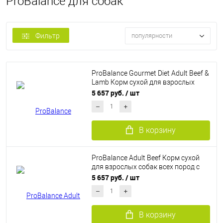
ProBalance для собак
Фильтр
популярности
ProBalance Gourmet Diet Adult Beef &
Lamb Корм сухой для взрослых
собак всех пород (12 кг)
5 657 руб.
/ шт
В корзину
ProBalance Adult Beef Корм сухой
для взрослых собак всех пород с
говядиной (12 кг)
5 657 руб.
/ шт
В корзину