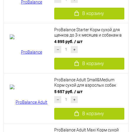
В корзину
ProBalance Starter Корм сухой для
щенков до 3-х месяцев и собакам в
период беременности и лактации
4 895 руб.
/ шт
(10 кг)
В корзину
ProBalance Adult Small&Medium
Корм сухой для взрослых собак
малых и средних пород (12 кг)
5 657 руб.
/ шт
В корзину
ProBalance Adult Maxi Корм сухой