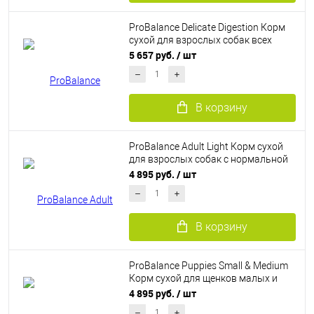
ProBalance Delicate Digestion Корм
сухой для взрослых собак всех
пород с лососем и рисом (12 кг)
5 657 руб.
/ шт
В корзину
ProBalance Adult Light Корм сухой
для взрослых собак с нормальной
активностью (12 кг)
4 895 руб.
/ шт
В корзину
ProBalance Puppies Small & Medium
Корм сухой для щенков малых и
средних пород (10 кг)
4 895 руб.
/ шт