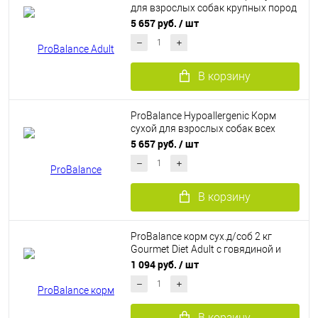
для взрослых собак крупных пород
(12 кг)
5 657 руб.
/ шт
В корзину
ProBalance Hypoallergenic Корм
сухой для взрослых собак всех
пород с чувствительным
5 657 руб.
/ шт
пищеварением (12 кг)
В корзину
ProBalance корм сух.д/соб 2 кг
Gourmet Diet Adult с говядиной и
ягненком
1 094 руб.
/ шт
В корзину