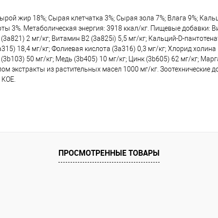
ой жир 18%; Сырая клетчатка 3%; Сырая зола 7%; Влага 9%; Кальций
ты 3%. Метаболическая энергия: 3918 ккал/кг. Пищевые добавки: Ви
(3a821) 2 мг/кг; Витамин B2 (3a825i) 5,5 мг/кг; Кальций-D-пантотенат
5) 18,4 мг/кг; Фолиевая кислота (3a316) 0,3 мг/кг; Хлорид холина (3
b103) 50 мг/кг; Медь (3b405) 10 мг/кг; Цинк (3b605) 62 мг/кг; Марга
олом экстракты из растительных масел 1000 мг/кг. Зоотехнические 
 КОЕ.
ПРОСМОТРЕННЫЕ ТОВАРЫ