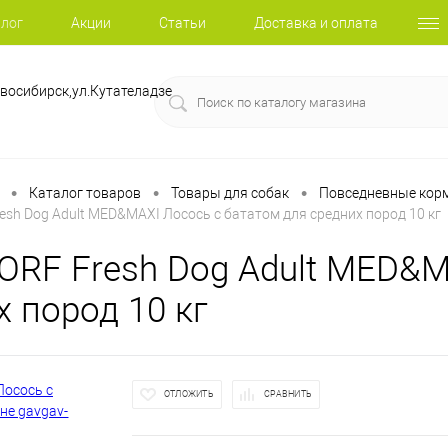
лог
Акции
Статьи
Доставка и оплата
восибирск,ул.Кутателадзе
•
•
•
Каталог товаров
Товары для собак
Повседневные корм
sh Dog Adult MED&MAXI Лосось с бататом для средних пород 10 кг
RF Fresh Dog Adult MED&M
х пород 10 кг
ОТЛОЖИТЬ
СРАВНИТЬ