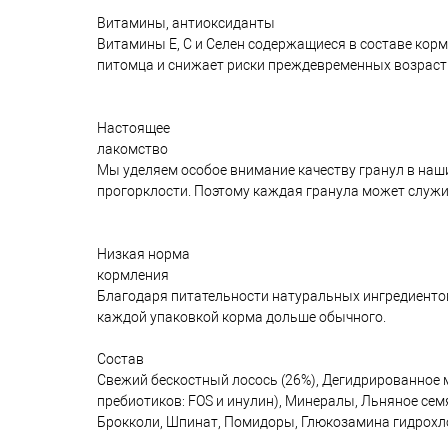
Витамины, антиоксиданты
Витамины Е, С и Селен содержащиеся в составе кор
питомца и снижает риски преждевременных возраст
Настоящее
лакомство
Мы уделяем особое внимание качеству гранул в наши
прогорклости. Поэтому каждая гранула может служи
Низкая норма
кормления
Благодаря питательности натуральных ингредиентов
каждой упаковкой корма дольше обычного.
Состав
Свежий бескостный лосось (26%), Дегидрированное м
пребиотиков: FOS и инулин), Минералы, Льняное сем
Брокколи, Шпинат, Помидоры, Глюкозамина гидрохлор