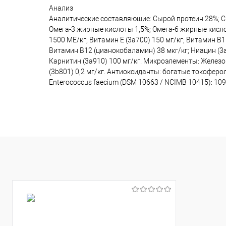
Анализ
Аналитические составляющие: Сырой протеин 28%; Сыр
Омега-3 жирные кислоты 1,5%; Омега-6 жирные кисло
1500 МЕ/кг; Витамин Е (3а700) 150 мг/кг; Витамин B1 
Витамин B12 (цианокобаламин) 38 мкг/кг; Ниацин (3a31
Карнитин (3a910) 100 мг/кг. Микроэлементы: Железо (3
(3b801) 0,2 мг/кг. Антиоксиданты: богатые токофер
Enterococcus faecium (DSM 10663 / NCIMB 10415): 109