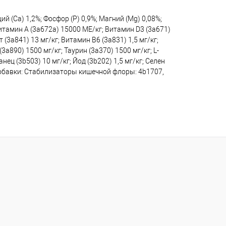
 (Са) 1,2%; Фосфор (P) 0,9%; Магний (Mg) 0,08%;
тамин A (3a672a) 15000 МЕ/кг; Витамин D3 (3а671)
 (3a841) 13 мг/кг; Витамин B6 (3a831) 1,5 мг/кг;
a890) 1500 мг/кг; Таурин (3a370) 1500 мг/кг; L-
нец (3b503) 10 мг/кг; Йод (3b202) 1,5 мг/кг; Селен
добавки: Стабилизаторы кишечной флоры: 4b1707,