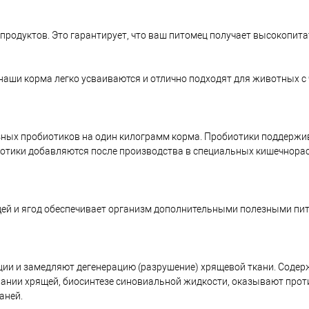
бпродуктов. Это гарантирует, что ваш питомец получает высокопита
 наши корма легко усваиваются и отлично подходят для животных 
зных пробиотиков на один килограмм корма. Пробиотики поддерж
иотики добавляются после производства в специальных кишечнор
щей и ягод обеспечивает организм дополнительными полезными п
ии и замедляют дегенерацию (разрушение) хрящевой ткани. Содер
вании хрящей, биосинтезе синовиальной жидкости, оказывают про
аней.