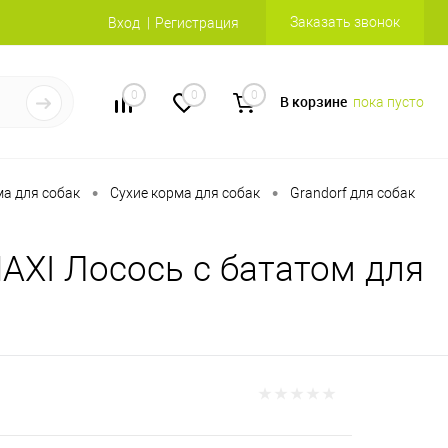
Заказать звонок
Вход
Регистрация
0
0
0
В корзине
пока пусто
•
•
а для собак
Сухие корма для собак
Grandorf для собак
AXI Лосось с бататом для