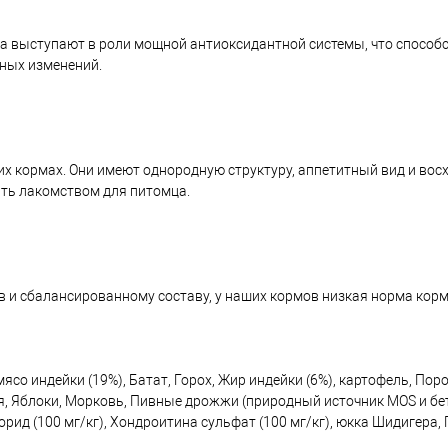
ма выступают в роли мощной антиоксидантной системы, что способ
ных изменений.
х кормах. Они имеют однородную структуру, аппетитный вид и восх
ть лакомством для питомца.
 и сбалансированному составу, у наших кормов низкая норма кор
ясо индейки (19%), Батат, Горох, Жир индейки (6%), картофель, По
я, Яблоки, Морковь, Пивные дрожжи (природный источник MOS и бета
ид (100 мг/кг), Хондроитина сульфат (100 мг/кг), юкка Шидигера, 