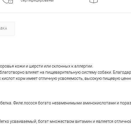
сертифицированы
АВКА
доровья кожи и шерсти или склонных к аллергии.
 благотворно влияет на пищеварительную систему собаки. Благода
 кислот корм имеет отличную усвояемость, высокую пищевую ценн
 белка. Филе лосося богато незаменимыми аминокислотами и пора
. Легко усваиваемый, богат множеством витамин и является отлич