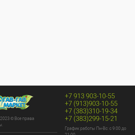
+7 913 903-10-55
+7 (913)903-10-55
+7 (383)310-19-34
+7 (383)299-15-21
 2023 © Все права
ы.
График работы Пн-Вс: с 9:00 до
21:00