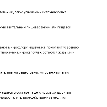
тельный, легко усвояемый источник белка.
с чувствительным пищеварением или пищевой
ивают микрофлору кишечника, помогают усвоению
астворимых микрокапсулах, остаются живыми и
итательными веществами, которые жизненно
жащиеся в составе нашего корма хондроитин
тивовоспалительное действие и замедляют