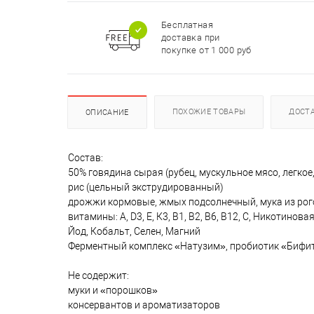
Бесплатная
доставка при
покупке от 1 000 руб
ПОХОЖИЕ ТОВАРЫ
ДОСТ
ОПИСАНИЕ
Состав:
50% говядина сырая (рубец, мускульное мясо, легкое,
рис (цельный экструдированный)
дрожжи кормовые, жмых подсолнечный, мука из рог
витамины: А, D3, Е, К3, В1, В2, В6, В12, С, Никотин
Йод, Кобальт, Селен, Магний
Ферментный комплекс «Натузим», пробиотик «Бифит
Не содержит:
муки и «порошков»
консервантов и ароматизаторов