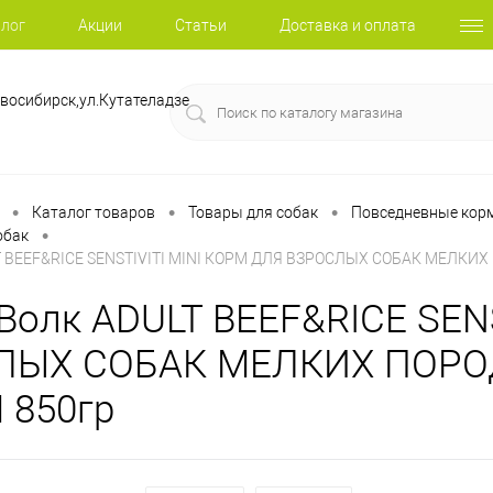
лог
Акции
Статьи
Доставка и оплата
восибирск,ул.Кутателадзе
•
•
•
Каталог товаров
Товары для собак
Повседневные корм
•
обак
T BEEF&RICE SENSTIVITI MINI КОРМ ДЛЯ ВЗРОСЛЫХ СОБАК МЕЛКИ
Волк ADULT BEEF&RICE SEN
ЛЫХ СОБАК МЕЛКИХ ПОРО
 850гр