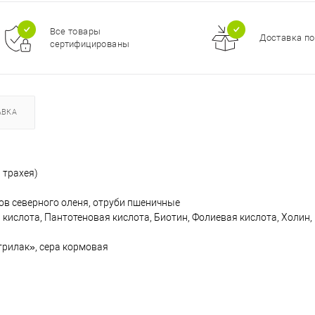
Все товары
Доставка по
сертифицированы
АВКА
 трахея)
ов северного оленя, отруби пшеничные
овая кислота, Пантотеновая кислота, Биотин, Фолиевая кислота, Холин
рилак», сера кормовая