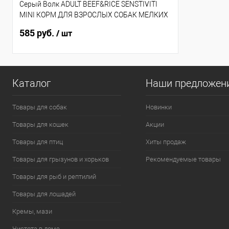
Серый Волк ADULT BEEF&RICE SENSTIVITI
MINI КОРМ ДЛЯ ВЗРОСЛЫХ СОБАК МЕЛКИХ
ПОРОД С ГОВЯДИНОЙ И РИСОМ 850гр
585 руб.
/ шт
Каталог
Наши предложен
Товары для собак
Новинки
Товары для кошек
Акции
Товары для птиц
Хиты продаж
Товары для грызунов и хорьков
Рекомендуемые товары
Товары для рыб и рептилий
Товары для лошадей
Кремы, мази
Чистота в доме