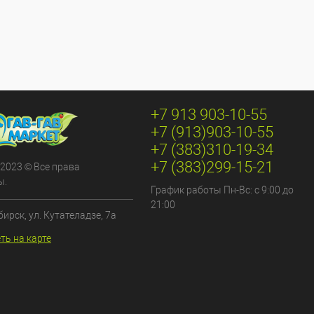
+7 913 903-10-55
+7 (913)903-10-55
+7 (383)310-19-34
+7 (383)299-15-21
 2023 © Все права
ы.
График работы Пн-Вс: с 9:00 до
21:00
бирск, ул. Кутателадзе, 7а
ть на карте