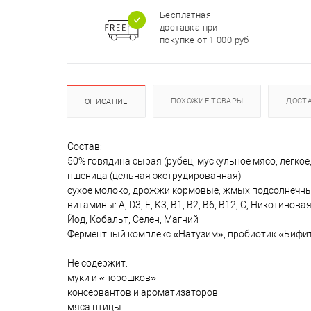
Бесплатная
доставка при
покупке от 1 000 руб
ПОХОЖИЕ ТОВАРЫ
ДОСТ
ОПИСАНИЕ
Состав:
50% говядина сырая (рубец, мускульное мясо, легкое,
пшеница (цельная экструдированная)
сухое молоко, дрожжи кормовые, жмых подсолнечный
витамины: А, D3, Е, К3, В1, В2, В6, В12, С, Никотин
Йод, Кобальт, Селен, Магний
Ферментный комплекс «Натузим», пробиотик «Бифит
Не содержит:
муки и «порошков»
консервантов и ароматизаторов
мяса птицы