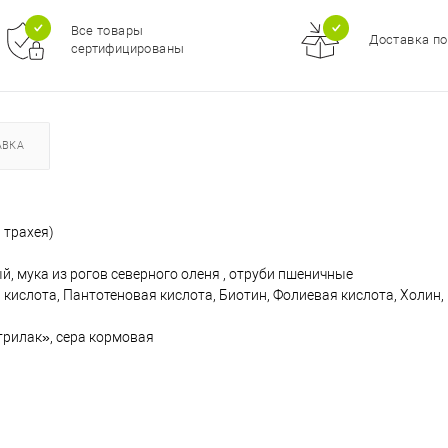
Все товары
Доставка по
сертифицированы
АВКА
 трахея)
, мука из рогов северного оленя , отруби пшеничные
овая кислота, Пантотеновая кислота, Биотин, Фолиевая кислота, Холин
рилак», сера кормовая