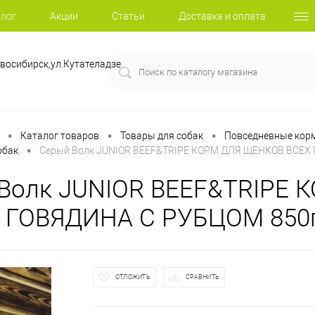
лог
Акции
Статьи
Доставка и оплата
восибирск,ул.Кутателадзе
•
•
•
Каталог товаров
Товары для собак
Повседневные корм
•
обак
Серый Волк JUNIOR BEEF&TRIPE КОРМ ДЛЯ ЩЕНКОВ ВСЕХ
Волк JUNIOR BEEF&TRIPE
 ГОВЯДИНА С РУБЦОМ 850
ОТЛОЖИТЬ
СРАВНИТЬ