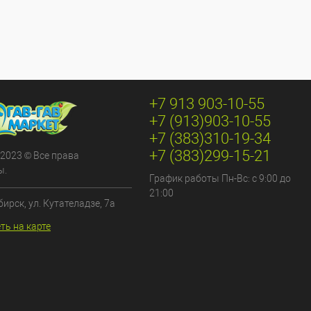
+7 913 903-10-55
+7 (913)903-10-55
+7 (383)310-19-34
+7 (383)299-15-21
 2023 © Все права
ы.
График работы Пн-Вс: с 9:00 до
21:00
бирск, ул. Кутателадзе, 7а
ть на карте