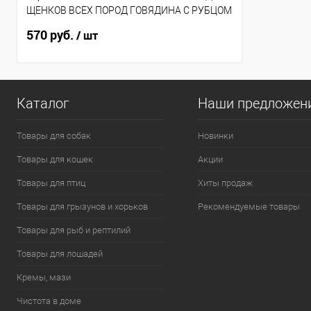
ЩЕНКОВ ВСЕХ ПОРОД ГОВЯДИНА С РУБЦОМ
850гр
570 руб.
/ шт
Каталог
Наши предложен
Товары для собак
Новинки
Товары для кошек
Акции
Товары для птиц
Хиты продаж
Товары для грызунов и хорьков
Рекомендуемые товары
Товары для рыб и рептилий
Товары для лошадей
Кремы, мази
Чистота в доме