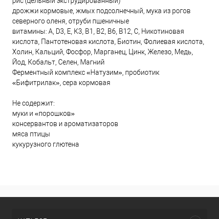
рис (цельный экструдированный)
дрожжи кормовые, жмых подсолнечный, мука из рогов
северного оленя, отруби пшеничные
витамины: А, D3, Е, К3, В1, В2, В6, В12, С, Никотиновая
кислота, Пантотеновая кислота, Биотин, Фолиевая кислота,
Холин, Кальций, Фосфор, Марганец, Цинк, Железо, Медь,
Йод, Кобальт, Селен, Магний
Ферментный комплекс «Натузим», пробиотик
«Бифитрилак», сера кормовая
Не содержит:
муки и «порошков»
консервантов и ароматизаторов
мяса птицы
кукурузного глютена