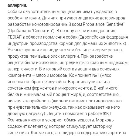
аллергии.
Собаки с чувствительным пищеварением нуждаются в
особом питании. Для них при участии датских ветеринаров
разработан консервированный корм Probalance "Sensitive"
(Пробаланс "Сенситив"). В основу легли исследования
FEDIAF в области кормления собак (Европейская федерация
индустрии производства кормов для домашних животных).
Ученые пришли к выводу, что чем больше в корме разных
продуктов, тем выше риск аллергии. При разработке
рецепта были исключены ингредиенты с красным индексом
аллергенности. В итоговый состав вошли два основных
компонента – мясо и морковь. Компонент №1 (мясо
ягненка) выбран не случайно. Баранина уникальна
сочетанием ферментов и микроэлементов. В ней много
белка и минимальный процент жира, и, соответственно,
низкая калорийность (жирное питание противопоказано
при чувствительном желудке, так как оказывает на него
двойную нагрузку). Лецитин помогает в работе ЖКТ.
Фолиевая кислота ускоряет обмен веществ. Морковь
содержит клетчатку, которая стимулирует моторику
кишечника. Кроме того, это лидер по содержанию каротина