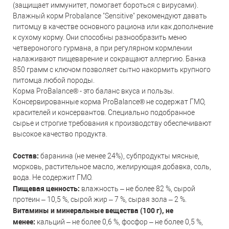
(защищает иммунитет, помогает бороться с вирусами).
Влажный корм Probalance "Sensitive" рекомендуют давать
питомцу в качестве основного рациона или как дополнение
к сухому корму. Они способны разнообразить меню
четвероногого гурмана, а при регулярном кормлении
налаживают пищеварение и сокращают аллергию. Банка
850 грамм с ключом позволяет сытно накормить крупного
питомца любой породы.
Корма ProBalance® - это баланс вкуса и пользы.
Консервированные корма ProBalance® не содержат ГМО,
красителей и консервантов. Специально подобранное
сырье и строгие требования к производству обеспечивают
высокое качество продукта.
Состав:
баранина (не менее 24%), субпродукты мясные,
морковь, растительное масло, желирующая добавка, соль,
вода. Не содержит ГМО.
Пищевая ценность:
влажность – не более 82 %, сырой
протеин – 10,5 %, сырой жир – 7 %, сырая зола – 2 %.
Витамины и минеральные вещества (100 г), не
менее:
кальций – не более 0,6 %, фосфор – не более 0,5 %,