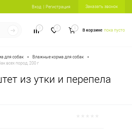
Заказать звонок
Вход
Регистрация
0
0
0
В корзине
пока пусто
•
•
а для собак
Влажные корма для собак
к всех пород, 200 г
ет из утки и перепела