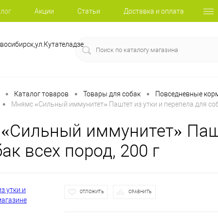
лог
Акции
Статьи
Доставка и оплата
восибирск,ул.Кутателадзе
•
•
•
Каталог товаров
Товары для собак
Повседневные корм
•
Мнямс «Сильный иммунитет» Паштет из утки и перепела для соба
«Сильный иммунитет» Пашт
ак всех пород, 200 г
ОТЛОЖИТЬ
СРАВНИТЬ