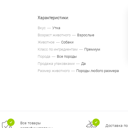
Характеристики:
Вкус
Утка
Возраст животного
Взрослые
Животное
Собаки
Класс по ингредиентам
Премиум
Порода
Все породы
Продажа упаковками
Да
Размер животного
Породы любого размера
Все товары
Доставка по