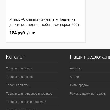
Мнямс «Сильный иммунитет» Паштет из
утки и перепела для собак всех пород, 200 г
184 руб.
/ шт
Каталог
Наши предложен
Товары для собак
Новинки
Товары для кошек
Акции
Товары для птиц
Хиты продаж
Товары для грызунов и хорьков
Рекомендуемые товары
Товары для рыб и рептилий