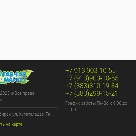
+7 913 903-10-55
+7 (913)903-10-55
+7 (383)310-19-34
+7 (383)299-15-21
 2023 © Все права
ы.
График работы Пн-Вс: с 9:00 до
21:00
бирск, ул. Кутателадзе, 7а
ть на карте