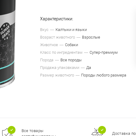
Характеристики:
Вкус
Калтыки и языки
Возраст животного
Взрослые
Животное
Собаки
Класс по ингредиентам
Супер-премиум
Порода
Все породы
Продажа упаковками
Да
Размер животного
Породы любого размера
Все товары
Доставка по