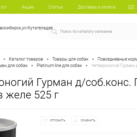
лог
Акции
Статьи
Доставка и оплата
восибирск,ул.Кутателадзе
•
•
•
Каталог товаров
Товары для собак
Повседневные корм
•
•
ман для собак
Platinum line для собак
Четвероногий Гурман д
оногий Гурман д/соб.конс.
в желе 525 г
ОТЛОЖИТЬ
СРАВНИТЬ