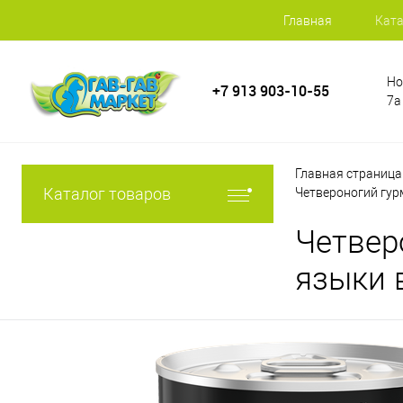
Главная
Ката
Но
+7 913 903-10-55
7а
Главная страница
Каталог товаров
Четвероногий гур
Четвер
языки 