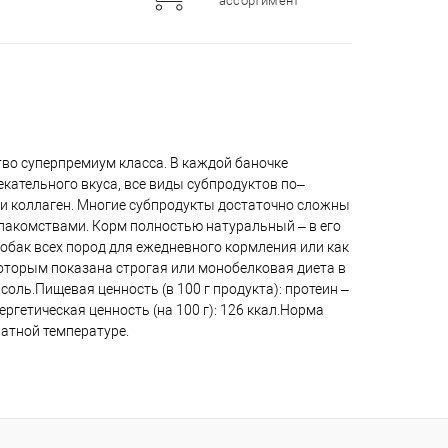
ассортимент
ство суперпремиум класса. В каждой баночке
ательного вкуса, все виды субпродуктов по–
ли коллаген. Многие субпродукты достаточно сложны
 лакомствами. Корм полностью натуральный – в его
 собак всех пород для ежедневного кормления или как
которым показана строгая или монобелковая диета в
оль.Пищевая ценность (в 100 г продукта): протеин –
.Энергетическая ценность (на 100 г): 126 ккал.Норма
натной температуре.