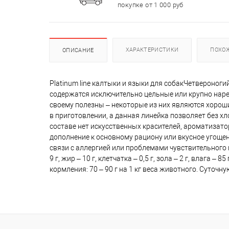
покупке от 1 000 руб
ХАРАКТЕРИСТИКИ
ПОХО
ОПИСАНИЕ
Platinum line калтыки и языки для собакЧетвероногий
содержатся исключительно цельные или крупно наре
своему полезны – некоторые из них являются хорош
в приготовлении, а данная линейка позволяет без 
составе нет искусственных красителей, ароматизатор
дополнение к основному рациону или вкусное угоще
связи с аллергией или проблемами чувствительного 
9 г, жир – 10 г, клетчатка – 0,5 г, зола – 2 г, влага –
кормления: 70 – 90 г на 1 кг веса животного. Суточ