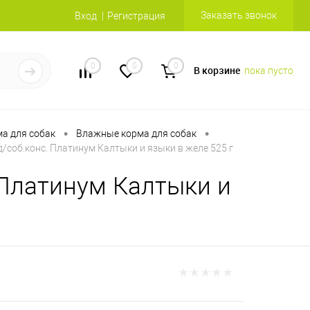
Заказать звонок
Вход
Регистрация
0
0
0
В корзине
пока пусто
•
•
а для собак
Влажные корма для собак
/соб.конс. Платинум Калтыки и языки в желе 525 г
 Платинум Калтыки и