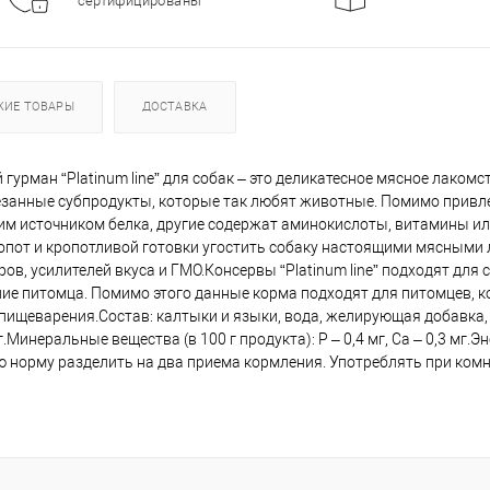
сертифицированы
ЖИЕ ТОВАРЫ
ДОСТАВКА
 гурман “Platinum line” для собак – это деликатесное мясное лаком
занные субпродукты, которые так любят животные. Помимо привлек
им источником белка, другие содержат аминокислоты, витамины и
хлопот и кропотливой готовки угостить собаку настоящими мясными
ов, усилителей вкуса и ГМО.Консервы “Platinum line” подходят для
ние питомца. Помимо этого данные корма подходят для питомцев, 
пищеварения.Состав: калтыки и языки, вода, желирующая добавка, с
 85 г.Минеральные вещества (в 100 г продукта): P – 0,4 мг, Ca – 0,3 мг
ную норму разделить на два приема кормления. Употреблять при ком