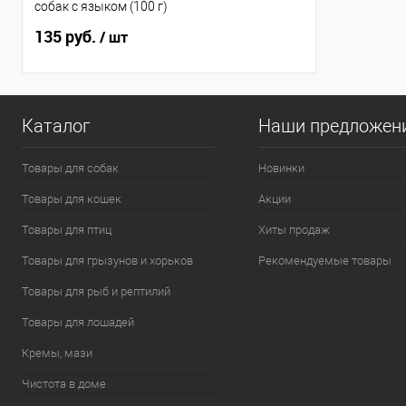
собак с языком (100 г)
135 руб.
/ шт
Каталог
Наши предложен
Товары для собак
Новинки
Товары для кошек
Акции
Товары для птиц
Хиты продаж
Товары для грызунов и хорьков
Рекомендуемые товары
Товары для рыб и рептилий
Товары для лошадей
Кремы, мази
Чистота в доме