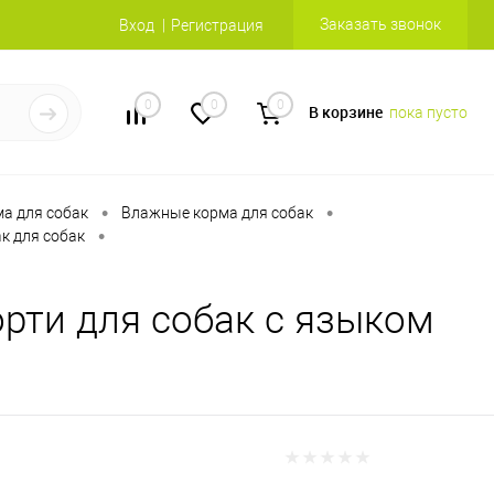
Заказать звонок
Вход
Регистрация
0
0
0
В корзине
пока пусто
•
•
а для собак
Влажные корма для собак
•
к для собак
рти для собак с языком