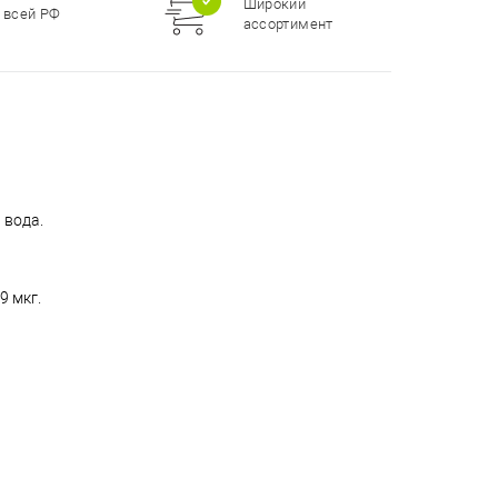
Широкий
 всей РФ
ассортимент
 вода.
9 мкг.