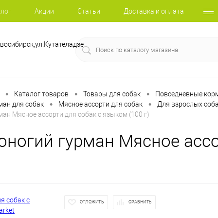
лог
Акции
Статьи
Доставка и оплата
восибирск,ул.Кутателадзе
•
•
•
Каталог товаров
Товары для собак
Повседневные корм
•
•
ман для собак
Мясное ассорти для собак
Для взрослых соба
ан Мясное ассорти для собак с языком (100 г)
оногий гурман Мясное ассо
ОТЛОЖИТЬ
СРАВНИТЬ