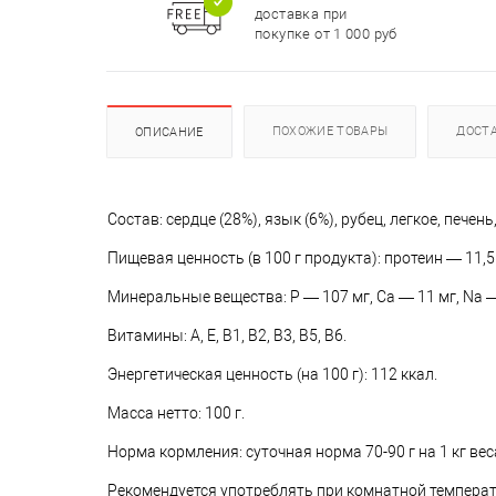
доставка при
покупке от 1 000 руб
ПОХОЖИЕ ТОВАРЫ
ДОСТ
ОПИСАНИЕ
Состав:
сердце (28%), язык (6%), рубец, легкое, печ
Пищевая ценность (в 100 г продукта):
протеин — 11,5 г
Минеральные вещества:
P — 107 мг, Са — 11 мг, Na — 
Витамины:
А, E, В1, В2, B3, B5, B6.
Энергетическая ценность (на 100 г):
112 ккал.
Масса нетто:
100 г.
Норма кормления:
суточная норма 70-90 г на 1 кг ве
Рекомендуется употреблять при комнатной температ