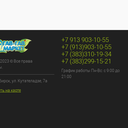
+7 913 903-10-55
+7 (913)903-10-55
+7 (383)310-19-34
+7 (383)299-15-21
 2023 © Все права
ы.
График работы Пн-Вс: с 9:00 до
21:00
бирск, ул. Кутателадзе, 7а
ть на карте